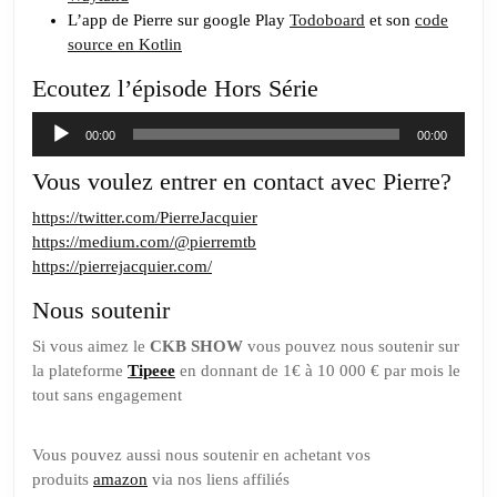
L’app de Pierre sur google Play
Todoboard
et son
code
source en Kotlin
Ecoutez l’épisode Hors Série
Lecteur
00:00
00:00
audio
Vous voulez entrer en contact avec Pierre?
https://twitter.com/PierreJacquier
https://medium.com/@pierremtb
https://pierrejacquier.com/
Nous soutenir
Si vous aimez le
CKB SHOW
vous pouvez nous soutenir sur
la plateforme
Tipeee
en donnant de 1€ à 10 000 € par mois le
tout sans engagement
Vous pouvez aussi nous soutenir en achetant vos
produits
amazon
via nos liens affiliés