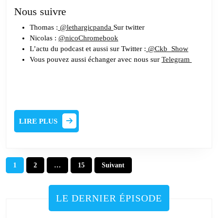
Nous suivre
Thomas :
@lethargicpanda
Sur twitter
Nicolas :
@nicoChromebook
L’actu du podcast et aussi sur Twitter :
@Ckb_Show
Vous pouvez aussi échanger avec nous sur
Telegram
LIRE
LIRE PLUS
PLUS
Pagination
1
2
…
15
Suivant
des
publications
LE DERNIER ÉPISODE