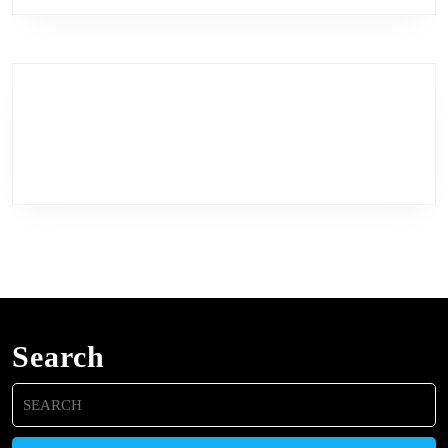
Search
Search
for: