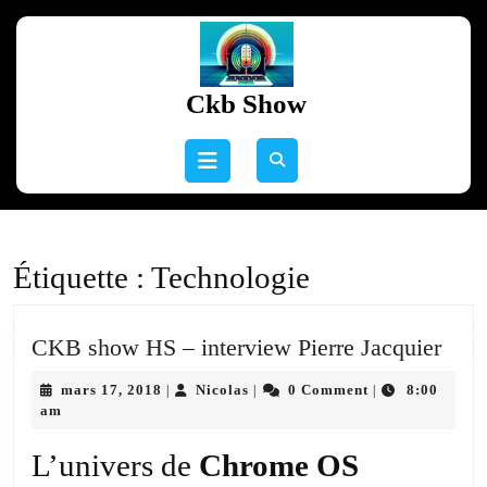
Skip
to
content
Skip
Ckb Show
to
content
Open
Button
Étiquette :
Technologie
CK
CKB show HS – interview Pierre Jacquier
sho
mars
Nicolas
mars 17, 2018
Nicolas
0 Comment
8:00
|
|
|
HS
17,
am
–
2018
inte
L’univers de
Chrome OS