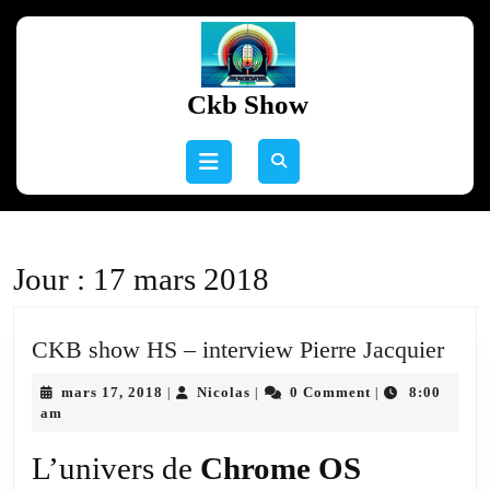
Skip
to
content
Skip
Ckb Show
to
content
Open
Button
Jour :
17 mars 2018
CK
CKB show HS – interview Pierre Jacquier
sho
mars
Nicolas
mars 17, 2018
Nicolas
0 Comment
8:00
|
|
|
HS
17,
am
–
2018
inte
L’univers de
Chrome OS