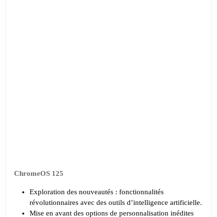
en
vacances
sans
un
Chromebook
et
ChromeOS
125
ChromeOS 125
Exploration des nouveautés : fonctionnalités
révolutionnaires avec des outils d’intelligence artificielle.
Mise en avant des options de personnalisation inédites