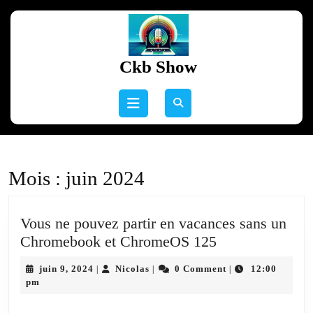
Skip
to
content
Skip
Ckb Show
to
content
Open
Button
Mois :
juin 2024
Vous ne pouvez partir en vacances sans un
Vous
Chromebook et ChromeOS 125
ne
juin
Nicolas
juin 9, 2024
Nicolas
0 Comment
12:00
|
|
|
pouvez
9,
pm
partir
2024