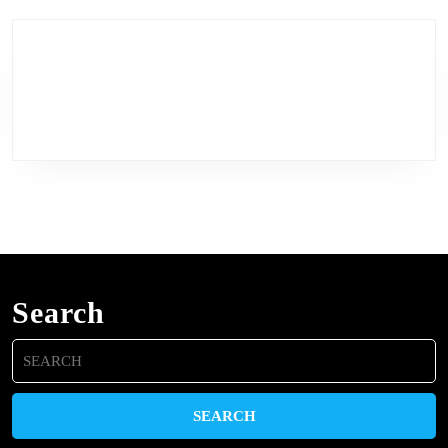
Search
Search
for: