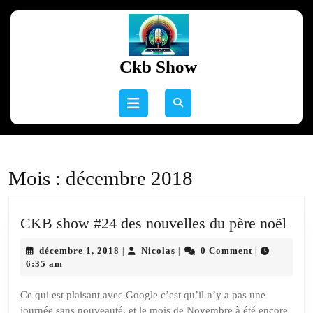
Skip
to
content
Skip
Ckb Show
to
content
Open
Button
Mois :
décembre 2018
CK
CKB show #24 des nouvelles du père noël
sho
décembre
Nicolas
décembre 1, 2018
Nicolas
0 Comment
|
|
|
#24
1,
6:35 am
des
2018
nouv
Ce qui est plaisant avec Google c’est qu’il n’y a pas une
journée sans nouveauté, et le mois de Novembre à été encore