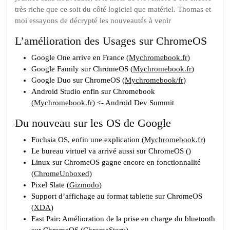
du
très riche que ce soit du côté logiciel que matériel. Thomas et
père
moi essayons de décrypté les nouveautés à venir
noël
L’amélioration des Usages sur ChromeOS
Google One arrive en France (
Mychromebook.fr
)
Google Family sur ChromeOS (
Mychromebook.fr
)
Google Duo sur ChromeOS (
Mychromebook/fr
)
Android Studio enfin sur Chromebook
(
Mychromebook.fr
) <- Android Dev Summit
Du nouveau sur les OS de Google
Fuchsia OS, enfin une explication (
Mychromebook.fr
)
Le bureau virtuel va arrivé aussi sur ChromeOS ()
Linux sur ChromeOS gagne encore en fonctionnalité
(
ChromeUnboxed
)
Pixel Slate (
Gizmodo
)
Support d’affichage au format tablette sur ChromeOS
(
XDA
)
Fast Pair: Amélioration de la prise en charge du bluetooth