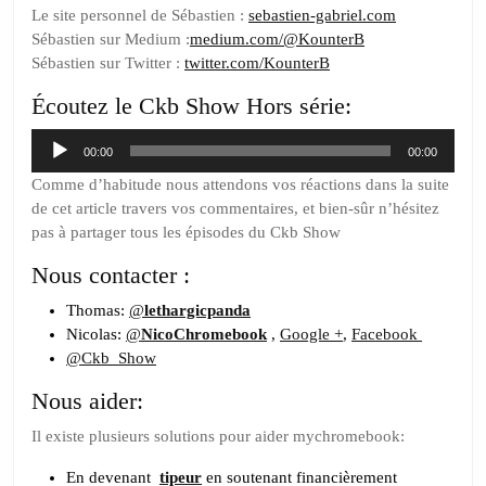
Le site personnel de
Sébastien :
sebastien-gabriel.com
Sébastien sur Medium :
medium.com/@KounterB
Sébastien sur Twitter :
twitter.com/KounterB
Écoutez le Ckb Show Hors série:
Lecteur
00:00
00:00
audio
Comme d’habitude nous attendons vos réactions dans la suite
de cet article travers vos commentaires, et bien-sûr n’hésitez
pas à partager tous les épisodes du Ckb Show
Nous contacter :
Thomas:
@
lethargicpanda
Nicolas:
@
NicoChromebook
,
Google +
,
Facebook
@Ckb_Show
Nous aider:
Il existe plusieurs solutions pour aider mychromebook:
En devenant
tipeur
en soutenant financièrement