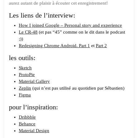
aurez autant de plaisir à écouter cet enregistrement!
Les liens de l’interview:
How I joined Google – Personal story and experience
Le CR-48
(et pas “45” comme on le dit dans le podcast
;))
Redesigning Chrome Android. Part 1
et
Part 2
les outils:
Sketch
ProtoPie
Material Gallery
Zeplin
(qui n’est pas utilisé au quotidien par Sébastien)
Figma
pour l’inspiration:
Dribbble
Behance
Material Design