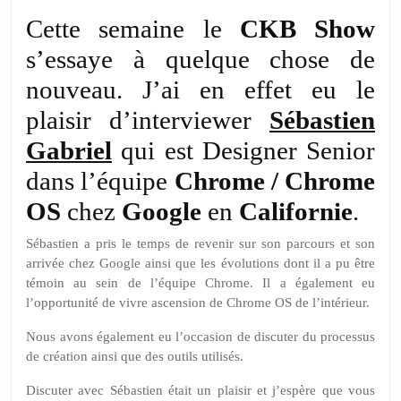
Série:
interview
Cette semaine le
CKB Show
de
s’essaye à quelque chose de
Sébastien
nouveau. J’ai en effet eu le
Gabriel,
plaisir d’interviewer
Designer
Sébastien
dans
Gabriel
qui est Designer Senior
l’équipe
dans l’équipe
Chrome / Chrome
ChromeOS
OS
chez
Google
en
Californie
.
Sébastien a pris le temps de revenir sur son parcours et son
arrivée chez Google ainsi que les évolutions dont il a pu être
témoin au sein de l’équipe Chrome. Il a également eu
l’opportunité de vivre ascension de Chrome OS de l’intérieur.
Nous avons également eu l’occasion de discuter du processus
de création ainsi que des outils utilisés.
Discuter avec Sébastien était un plaisir et j’espère que vous