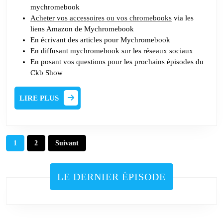
mychromebook
Acheter vos accessoires ou vos chromebooks
via les
liens Amazon de Mychromebook
En écrivant des articles pour Mychromebook
En diffusant mychromebook sur les réseaux sociaux
En posant vos questions pour les prochains épisodes du
Ckb Show
LIRE
LIRE PLUS
PLUS
Pagination
1
2
Suivant
des
publications
LE DERNIER ÉPISODE