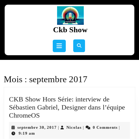
Skip
to
content
Skip
Ckb Show
to
content
Open
Button
Mois :
septembre 2017
CKB Show Hors Série: interview de
Sébastien Gabriel, Designer dans l’équipe
CKB
ChromeOS
Show
septembre
Nicolas
septembre 30, 2017
Nicolas
0 Comments
|
|
|
Hors
30,
9:19 am
2017