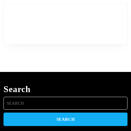
Search
Search
for: