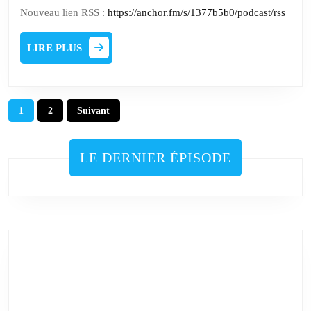
Nouveau lien RSS :
https://anchor.fm/s/1377b5b0/podcast/rss
LIRE
LIRE PLUS
PLUS
Pagination
1
2
Suivant
des
publications
LE DERNIER ÉPISODE