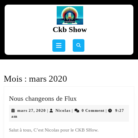
Skip
to
content
Skip
Ckb Show
to
content
Open
Button
Mois :
mars 2020
Nous
Nous changeons de Flux
changeons
mars
Nicolas
mars 27, 2020
Nicolas
0 Comment
9:27
|
|
|
de
27,
am
Flux
2020
Salut à tous, C’est Nicolas pour le CKB SHow.