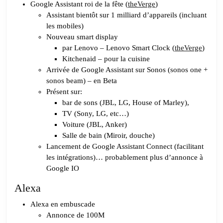
au
Google Assistant roi de la fête (
theVerge
)
CES
Assistant bientôt sur 1 milliard d’appareils (incluant
2019
les mobiles)
Nouveau smart display
par Lenovo – Lenovo Smart Clock (
theVerge
)
Kitchenaid – pour la cuisine
Arrivée de Google Assistant sur Sonos (sonos one +
sonos beam) – en Beta
Présent sur:
bar de sons (JBL, LG, House of Marley),
TV (Sony, LG, etc…)
Voiture (JBL, Anker)
Salle de bain (Miroir, douche)
Lancement de Google Assistant Connect (facilitant
les intégrations)… probablement plus d’annonce à
Google IO
Alexa
Alexa en embuscade
Annonce de 100M