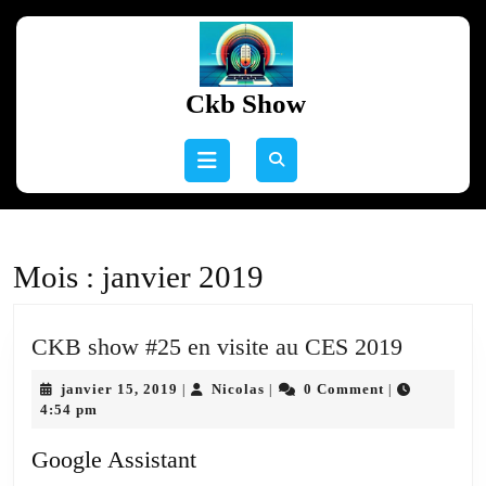
Skip
to
content
Skip
Ckb Show
to
content
Open
Button
Mois :
janvier 2019
CKB
CKB show #25 en visite au CES 2019
show
janvier
Nicolas
janvier 15, 2019
Nicolas
0 Comment
|
|
|
#25
15,
4:54 pm
en
2019
visite
Google Assistant