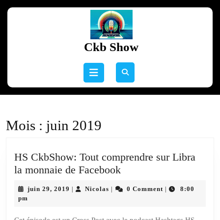
Skip
to
content
Skip
Ckb Show
to
content
Open
Button
Mois :
juin 2019
HS CkbShow: Tout comprendre sur Libra
HS
la monnaie de Facebook
CkbShow:
juin
Nicolas
juin 29, 2019
Nicolas
0 Comment
8:00
|
|
|
Tout
29,
pm
comprendre
2019