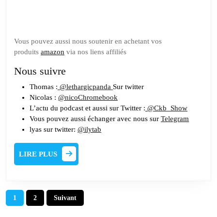
Tipeee
Vous pouvez aussi nous soutenir en achetant vos
produits
amazon
via nos liens affiliés
Nous suivre
Thomas :
@lethargicpanda
Sur twitter
Nicolas :
@nicoChromebook
L’actu du podcast et aussi sur Twitter :
@Ckb_Show
Vous pouvez aussi échanger avec nous sur
Telegram
lyas sur twitter:
@ilytab
LIRE
LIRE PLUS
PLUS
Pagination
1
2
Suivant
des