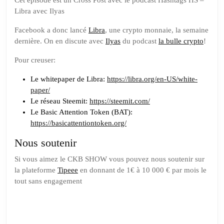
sur
Cet épisode est un Cross Post avec le podcast Hashtags HS –
Libra avec Ilyas
Libra
la
Facebook a donc lancé
Libra
, une crypto monnaie, la semaine
monnaie
dernière. On en discute avec
Ilyas
du podcast
la bulle crypto
!
de
Pour creuser:
Facebook
Le whitepaper de Libra:
https://libra.org/en-US/white-
paper/
Le réseau Steemit:
https://steemit.com/
Le Basic Attention Token (BAT):
https://basicattentiontoken.org/
Nous soutenir
Si vous aimez le CKB SHOW vous pouvez nous soutenir sur
la plateforme
Tipeee
en donnant de 1€ à 10 000 € par mois le
tout sans engagement
Soutenez
nous sur