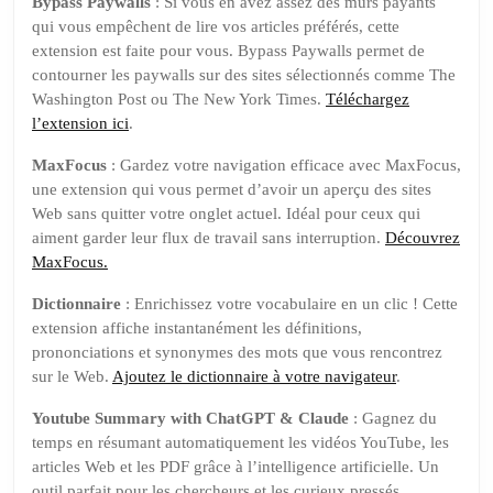
Bypass Paywalls
: Si vous en avez assez des murs payants
qui vous empêchent de lire vos articles préférés, cette
extension est faite pour vous. Bypass Paywalls permet de
contourner les paywalls sur des sites sélectionnés comme The
Washington Post ou The New York Times.
Téléchargez
l’extension ici
.
MaxFocus
: Gardez votre navigation efficace avec MaxFocus,
une extension qui vous permet d’avoir un aperçu des sites
Web sans quitter votre onglet actuel. Idéal pour ceux qui
aiment garder leur flux de travail sans interruption.
Découvrez
MaxFocus.
Dictionnaire
: Enrichissez votre vocabulaire en un clic ! Cette
extension affiche instantanément les définitions,
prononciations et synonymes des mots que vous rencontrez
sur le Web.
Ajoutez le dictionnaire à votre navigateur
.
Youtube Summary with ChatGPT & Claude
: Gagnez du
temps en résumant automatiquement les vidéos YouTube, les
articles Web et les PDF grâce à l’intelligence artificielle. Un
outil parfait pour les chercheurs et les curieux pressés.