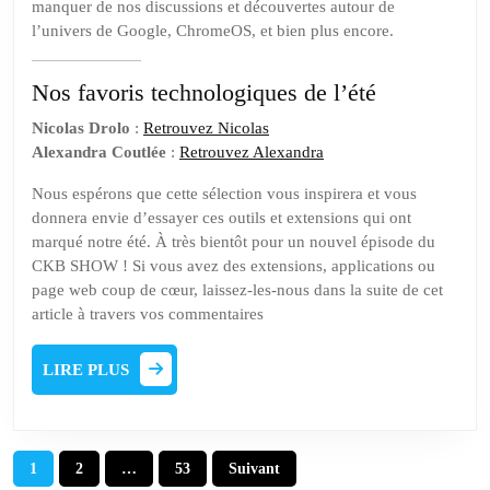
manquer de nos discussions et découvertes autour de
l’univers de Google, ChromeOS, et bien plus encore.
Nos favoris technologiques de l’été
Nicolas Drolo
:
Retrouvez Nicolas
Alexandra Coutlée
:
Retrouvez Alexandra
Nous espérons que cette sélection vous inspirera et vous
donnera envie d’essayer ces outils et extensions qui ont
marqué notre été. À très bientôt pour un nouvel épisode du
CKB SHOW ! Si vous avez des extensions, applications ou
page web coup de cœur, laissez-les-nous dans la suite de cet
article à travers vos commentaires
LIRE
LIRE PLUS
PLUS
Pagination
1
2
…
53
Suivant