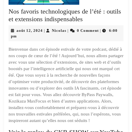
Nos favoris technologiques de l’été : outils
Nos
et extensions indispensables
favoris
août
Nicolas
août 12, 2024
Nicolas
0 Comment
6:00
|
|
|
technologiques
12,
pm
de
2024
l’été
Bienvenue dans cet épisode estivale de votre podcast, dédié à
nos coups de cœur de l’été ! Aujourd’hui, nous allons partager
:
avec vous une sélection d’extensions, de sites web et d’outils
outils
boostés par l’intelligence artificielle qui nous ont marqué cet
et
été. Que vous soyez à la recherche de nouvelles façons
extensions
d’optimiser votre productivité, de découvrir des plateformes
indispensables
innovantes ou d’explorer des outils IA fascinants, cet épisode
est fait pour vous. Vous allez découvrir ByPass Paywalls,
Kozikaza MaxFocus et bien d’autres applications. Alors,
installez-vous confortablement et préparez-vous à découvrir
nos trouvailles estivales préférées, qui, nous l’espérons, vous
inspireront autant qu’elles nous ont séduits !