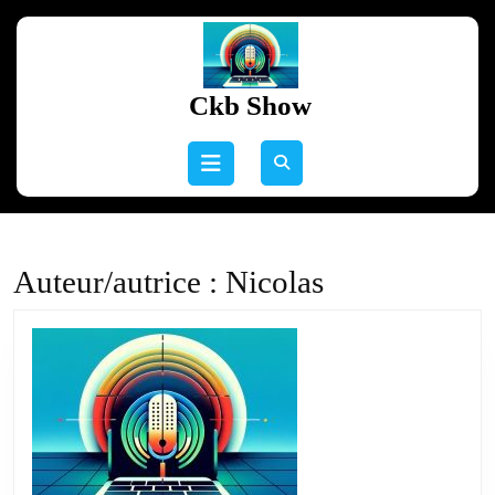
Skip
to
content
Skip
Ckb Show
to
content
Open
Button
Auteur/autrice :
Nicolas