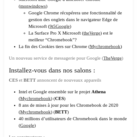
BETT
(
monwindows
)
chez
Google Chrome récupérera une fonctionnalité de
Google
gestion des onglets dans le navigateur Edge de
Microsoft (
9t5Google
)
La Surface Pro X Microsoft (
theVerge
) est le
meilleur “Chromebook”?
La fin des Cookies tiers sur Chrome (
Mychromebook
)
Un nouveau service de messagerie pour Google (
TheVerge
)
Installez-vous dans nos salons :
CES
et
BETT
annoncent de nouveaux appareils
Intel et Google ensemble sur le projet
Athena
(
Mychromebook
) (
CES
)
8 ans de mises à jour pour les Chromebook de 2020
(
Mychromebook
) (
BETT
)
40 millions d’utilisateurs de Chromebook dans le monde
(
Google
)
Les constructeurs :