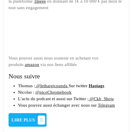
la plateforme
Tipeee
en donnant de 1€ à 10 000 € par mois le
tout sans engagement
Soutenez
nous sur
Tipeee
Vous pouvez aussi nous soutenir en achetant vos
produits
amazon
via nos liens affiliés
Nous suivre
Thomas :
@lethargicpanda
Sur twitter
Hastags
Nicolas :
@nicoChromebook
L’actu du podcast et aussi sur Twitter :
@Ckb_Show
Vous pouvez aussi échanger avec nous sur
Telegram
LIRE
LIRE PLUS
PLUS