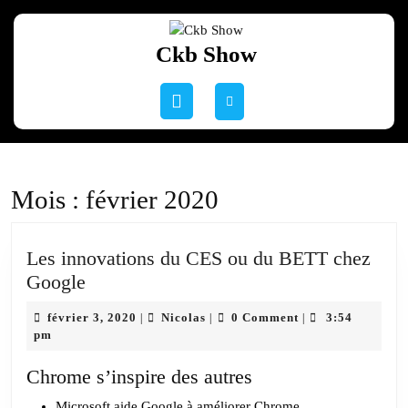
Skip
to
Ckb Show
content
Skip
to
Open
content
Button
Mois :
février 2020
Les innovations du CES ou du BETT chez
Les
Google
innovations
février
Nicolas
février 3, 2020
Nicolas
0 Comment
3:54
|
|
|
du
3,
pm
CES
2020
ou
Chrome s’inspire des autres
du
Microsoft aide Google à améliorer Chrome