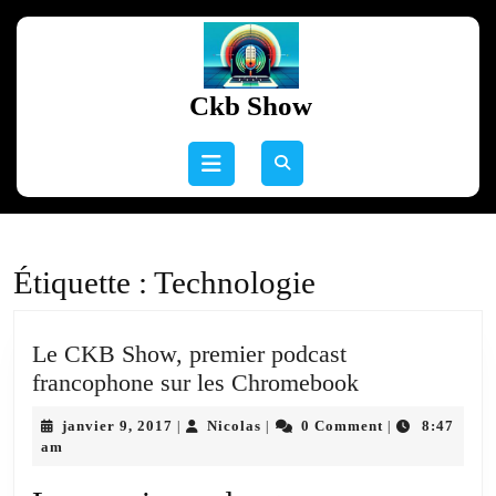
Skip
to
content
Skip
Ckb Show
to
content
Open
Button
Étiquette :
Technologie
Le CKB Show, premier podcast
Le
francophone sur les Chromebook
CKB
janvier
Nicolas
janvier 9, 2017
Nicolas
0 Comment
8:47
|
|
|
Show,
9,
am
premier
2017