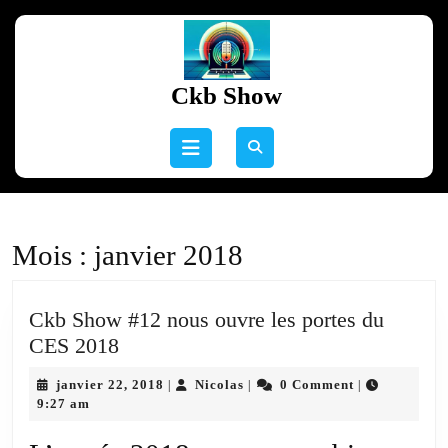
Skip
to
content
Skip
Ckb Show
to
content
Open
Button
Mois :
janvier 2018
Ckb Show #12 nous ouvre les portes du
Ckb
CES 2018
Show
janvier
Nicolas
janvier 22, 2018
Nicolas
0 Comment
|
|
|
#12
22,
9:27 am
nous
2018