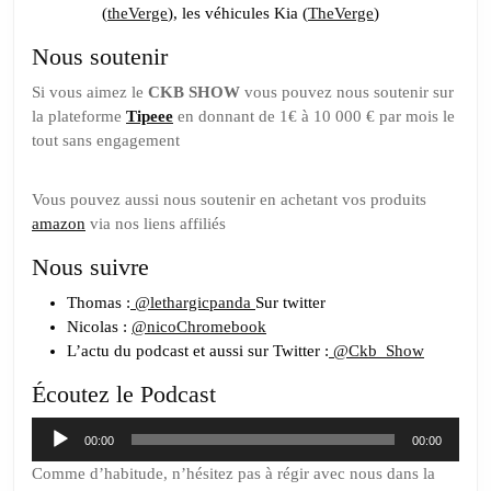
(
theVerge
), les véhicules Kia (
TheVerge
)
Nous soutenir
Si vous aimez le
CKB SHOW
vous pouvez nous soutenir sur
la plateforme
Tipeee
en donnant de 1€ à 10 000 € par mois le
tout sans engagement
Vous pouvez aussi nous soutenir en achetant vos produits
amazon
via nos liens affiliés
Nous suivre
Thomas :
@lethargicpanda
Sur twitter
Nicolas :
@nicoChromebook
L’actu du podcast et aussi sur Twitter :
@Ckb_Show
Écoutez le Podcast
Lecteur
00:00
00:00
audio
Comme d’habitude, n’hésitez pas à régir avec nous dans la