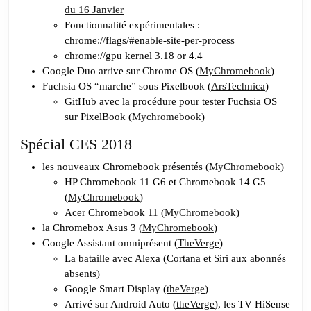
du 16 Janvier
Fonctionnalité expérimentales :
chrome://flags/#enable-site-per-process
chrome://gpu kernel 3.18 or 4.4
Google Duo arrive sur Chrome OS (
MyChromebook
)
Fuchsia OS “marche” sous Pixelbook (
ArsTechnica
)
GitHub avec la procédure pour tester Fuchsia OS
sur PixelBook (
Mychromebook
)
Spécial CES 2018
les nouveaux Chromebook présentés (
MyChromebook
)
HP Chromebook 11 G6 et Chromebook 14 G5
(
MyChromebook
)
Acer Chromebook 11 (
MyChromebook
)
la Chromebox Asus 3 (
MyChromebook
)
Google Assistant omniprésent (
TheVerge
)
La bataille avec Alexa (Cortana et Siri aux abonnés
absents)
Google Smart Display (
theVerge
)
Arrivé sur Android Auto (
theVerge
), les TV HiSense