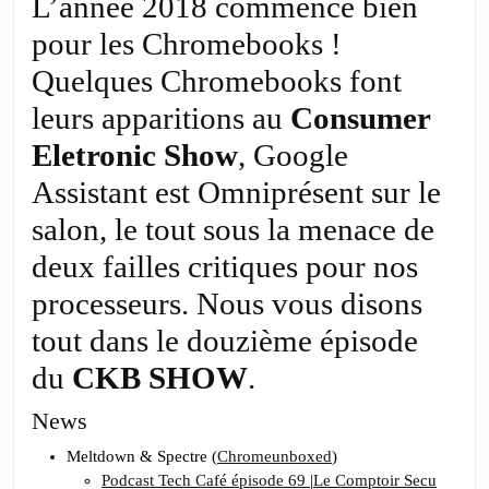
ouvre
L’année 2018 commence bien
les
pour les Chromebooks !
portes
Quelques Chromebooks font
du
leurs apparitions au
CES
Consumer
2018
Eletronic Show
, Google
Assistant est Omniprésent sur le
salon, le tout sous la menace de
deux failles critiques pour nos
processeurs. Nous vous disons
tout dans le douzième épisode
du
CKB SHOW
.
News
Meltdown & Spectre (
Chromeunboxed
)
Podcast Tech Café épisode 69
|
Le Comptoir Secu