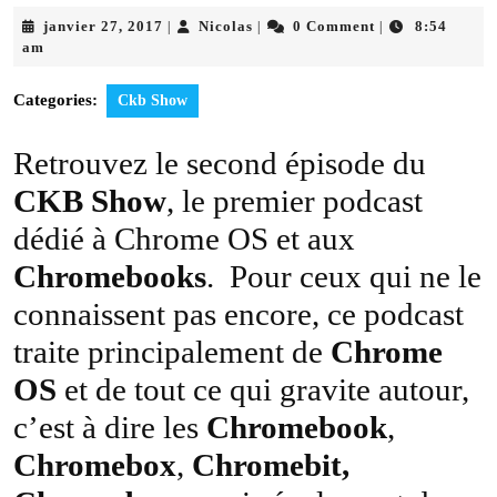
janvier
Nicolas
janvier 27, 2017
Nicolas
0 Comment
8:54
|
|
|
27,
am
2017
Categories:
Ckb Show
Retrouvez le second épisode du
CKB Show
, le premier podcast
dédié à Chrome OS et aux
Chromebooks
. Pour ceux qui ne le
connaissent pas encore, ce podcast
traite principalement de
Chrome
OS
et de tout ce qui gravite autour,
c’est à dire les
Chromebook
,
Chromebox
,
Chromebit,