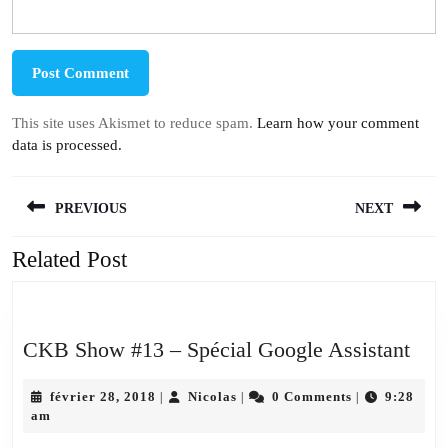
This site uses Akismet to reduce spam.
Learn how your comment
data is processed.
Navigation
PREVIOUS
NEXT
de
l’article
Related Post
Previous
Next
post:
post:
CK
CKB Show #13 – Spécial Google Assistant
Sho
février
Nicolas
#13
février 28, 2018
Nicolas
0 Comments
9:28
|
|
|
28,
am
–
2018