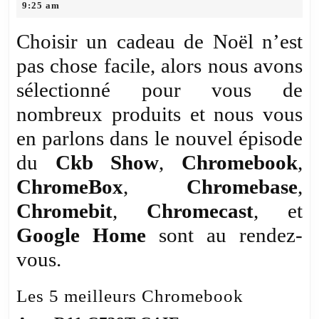
18,
9:25 am
le
2017
Guide
Choisir un cadeau de Noël n’est
d’Achat
pas chose facile, alors nous avons
de
sélectionné pour vous de
Noël
pour
nombreux produits et nous vous
Chromebook,
en parlons dans le nouvel épisode
ChromeBox,
du
Ckb Show
,
Chromebook
,
Chromebase,
Chromebit,
ChromeBox
,
Chromebase
,
Chromecast,
Chromebit
,
Chromecast
, et
et
Google Home
sont au rendez-
Google
Home
vous.
Les 5 meilleurs Chromebook