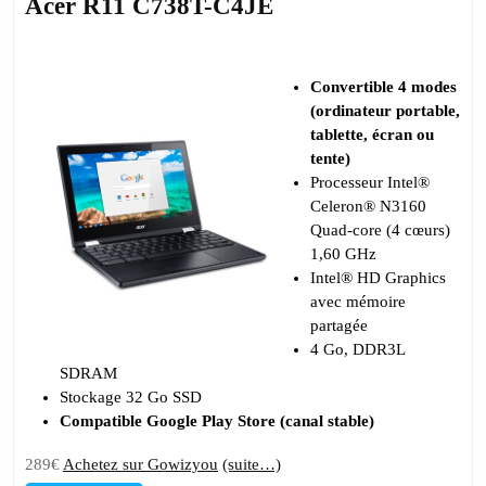
Acer R11 C738T-C4JE
Convertible 4 modes
(ordinateur portable,
tablette, écran ou
tente)
Processeur Intel®
Celeron® N3160
Quad-core (4 cœurs)
1,60 GHz
Intel® HD Graphics
avec mémoire
partagée
4 Go, DDR3L
SDRAM
Stockage 32 Go SSD
Compatible Google Play Store (canal stable)
289€
Achetez sur Gowizyou
(suite…)