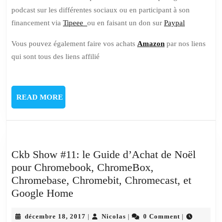
podcast sur les différentes sociaux ou en participant à son
financement via
Tipeee
ou en faisant un don sur
Paypal
Vous pouvez également faire vos achats
Amazon
par nos liens
qui sont tous des liens affilié
READ
READ MORE
MORE
Ckb Show #11: le Guide d’Achat de Noël
pour Chromebook, ChromeBox,
Chromebase, Chromebit, Chromecast, et
Ckb
Google Home
Show
#11:
décembre
Nicolas
décembre 18, 2017
Nicolas
0 Comment
|
|
|