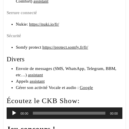
Comfort)
assistant
Serrure connecté
Nukie:
https://nuki.io/fr/
Sécurité
Somfy protect
https://protect.somfy.fr/fr/
Divers
Envoie de messages (SMS, WhatsApp, Telegram, BBM,
etc…)
assistant
Appels
assistant
Gérer son activité Vocale et audio :
Google
Écoutez le CKB Show:
Lecteur
00:00
00:00
audio
Jeu concours !