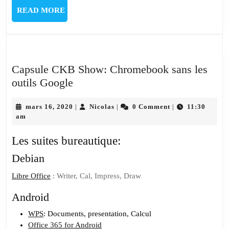
READ
READ MORE
MORE
Capsule CKB Show: Chromebook sans les
Capsule
outils Google
CKB
Show:
mars
Nicolas
mars 16, 2020
Nicolas
0 Comment
11:30
|
|
|
16,
am
Chromebook
2020
sans
Les suites bureautique:
les
Debian
outils
Google
Libre Office
: Writer, Cal, Impress, Draw
Android
WPS
: Documents, presentation, Calcul
Office 365 for Android