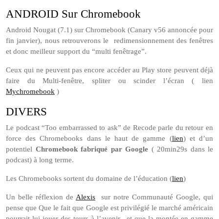
ANDROID Sur Chromebook
Android Nougat (7.1) sur Chromebook (Canary v56 annoncée pour
fin janvier), nous retrouverons le redimensionnement des fenêtres
et donc meilleur support du “multi fenêtrage”.
Ceux qui ne peuvent pas encore accéder au Play store peuvent déjà
faire du Multi-fenêtre, spliter ou scinder l’écran ( lien
Mychromebook
)
DIVERS
Le podcast “Too embarrassed to ask” de Recode parle du retour en
force des Chromebooks dans le haut de gamme (
lien
) et d’un
potentiel
Chromebook fabriqué par Google
( 20min29s dans le
podcast) à long terme.
Les Chromebooks sortent du domaine de l’éducation (
lien
)
Un belle réflexion de
Alexis
sur notre Communauté Google, qui
pense que Que le fait que Google est privilégié le marché américain
pourrait lui jouer des tours à l’avenir . et que la montée en gamme