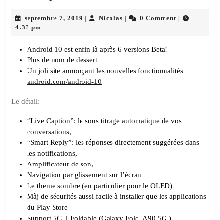
Capsule
septembre
Nicolas
–
septembre 7, 2019
Nicolas
0 Comment
|
|
|
7,
4:33 pm
Android
2019
10
Android 10 est enfin là après 6 versions Beta!
Plus de nom de dessert
Un joli site annonçant les nouvelles fonctionnalités
android.com/android-10
Le détail:
“Live Caption”: le sous titrage automatique de vos
conversations,
“Smart Reply”: les réponses directement suggérées dans
les notifications,
Amplificateur de son,
Navigation par glissement sur l’écran
Le theme sombre (en particulier pour le OLED)
Màj de sécurités aussi facile à installer que les applications
du Play Store
Support 5G + Foldable (Galaxy Fold, A90 5G )