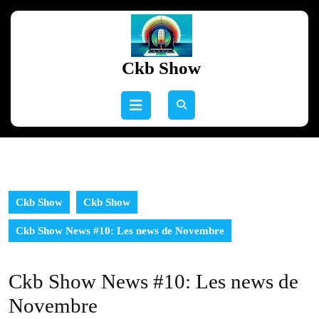
Skip
to
content
Skip
Ckb Show
to
content
Open
Button
Ckb Show
Ckb Show
Ckb Show News #10: Les news de Novembre
Ckb Show News #10: Les news de
Novembre