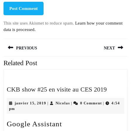
This site uses Akismet to reduce spam.
Learn how your comment
data is processed.
Navigation
PREVIOUS
NEXT
de
l’article
Related Post
Previous
Next
post:
post:
CKB
CKB show #25 en visite au CES 2019
show
janvier
Nicolas
#25
janvier 15, 2019
Nicolas
0 Comment
4:54
|
|
|
15,
pm
en
2019
visite
Google Assistant
au