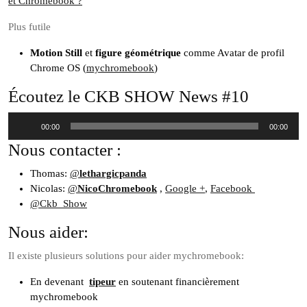
et Chromebook ?
Plus futile
Motion Still
et
figure géométrique
comme Avatar de profil
Chrome OS (
mychromebook
)
Écoutez le CKB SHOW News #10
Lecteur
00:00
00:00
audio
Nous contacter :
Thomas:
@
lethargicpanda
Nicolas:
@
NicoChromebook
,
Google +
,
Facebook
@Ckb_Show
Nous aider:
Il existe plusieurs solutions pour aider mychromebook:
En devenant
tipeur
en soutenant financièrement
mychromebook