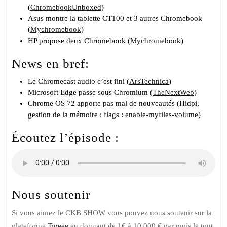
(
ChromebookUnboxed
)
Asus montre la tablette CT100 et 3 autres Chromebook
(
Mychromebook
)
HP propose deux Chromebook (
Mychromebook
)
News en bref:
Le Chromecast audio c’est fini (
ArsTechnica
)
Microsoft Edge passe sous Chromium (
TheNextWeb
)
Chrome OS 72 apporte pas mal de nouveautés (Hidpi,
gestion de la mémoire : flags : enable-myfiles-volume)
Écoutez l’épisode :
Nous soutenir
Si vous aimez le CKB SHOW vous pouvez nous soutenir sur la
plateforme
Tipeee
en donnant de 1€ à 10 000 € par mois le tout