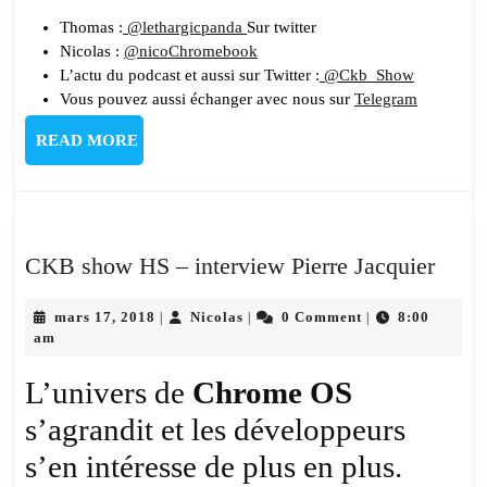
Thomas :
@lethargicpanda
Sur twitter
Nicolas :
@nicoChromebook
L’actu du podcast et aussi sur Twitter :
@Ckb_Show
Vous pouvez aussi échanger avec nous sur
Telegram
READ
READ MORE
MORE
CKB
CKB show HS – interview Pierre Jacquier
show
mars
Nicolas
HS
mars 17, 2018
Nicolas
0 Comment
8:00
|
|
|
17,
am
–
2018
inter
L’univers de
Chrome OS
Pierr
s’agrandit et les développeurs
Jacqu
s’en intéresse de plus en plus.