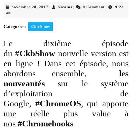
novembre
Nicolas
novembre 28, 2017
Nicolas
0 Comment
9:23
|
|
|
28,
am
2017
Categories:
Ckb Show
Le dixième épisode
du
#CkbShow
nouvelle version est
en ligne ! Dans cet épisode, nous
abordons ensemble,
les
nouveautés
sur le système
d’exploitation de
Google,
#ChromeOS
, qui apporte
une réelle plus value à
nos
#Chromebooks