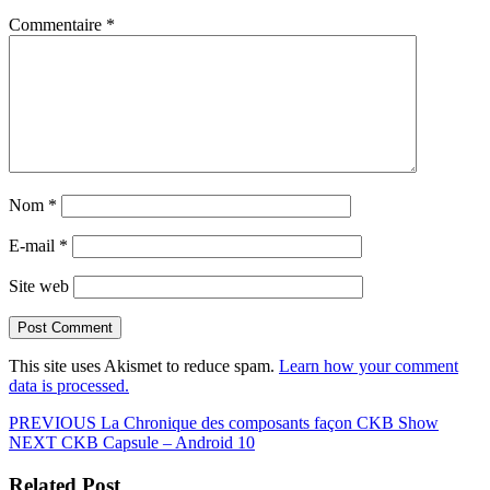
Commentaire
*
Nom
*
E-mail
*
Site web
This site uses Akismet to reduce spam.
Learn how your comment
data is processed.
Navigation
Previous
PREVIOUS
La Chronique des composants façon CKB Show
Next
post:
NEXT
CKB Capsule – Android 10
de
post:
l’article
Related Post