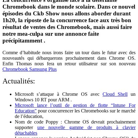
Chromebook dans le monde scolaire. Dans ce nouvel
La
épisodes du
Ckb Show
nous allons aborder durant
contre
1h20, la riposte de la concurrence face aux très bon
attaque
résultat de ventes des
Chromebook
, mais aussi faire
des
notre mea-culpa sur une annonce faite
géants
précipitamment .
face
Comme d’habitude nous irons faire un tour dans le futur avec des
aux
nouveautés qui débarquerons prochainement dans Chrome OS.
Enfin Thomas nous fera un retour utilisateur sur son nouveau
Chromebook
Chromebook Samsung Plus
Actualités:
Microsoft s’attaque à Chrome OS avec
Cloud Shell
un
Windows 10 RT pour ARM .
Microsoft lance l’outil de gestion de flotte “Intune For
Education”
pour concurrencer les Chromebooks sur le marché
de l’éducation,
Nom de code Poppy : Chrome OS devrait prochainement
supporter
une nouvelle gamme de produits à clavier
détachables