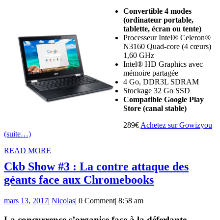
Chromecast,
Convertible 4 modes
(ordinateur portable,
et
tablette, écran ou tente)
Google
Processeur Intel® Celeron®
N3160 Quad-core (4 cœurs)
Home
1,60 GHz
Intel® HD Graphics avec
mémoire partagée
4 Go, DDR3L SDRAM
Stockage 32 Go SSD
Compatible Google Play
Store (canal stable)
289€
Achetez sur Gowizyou
(suite…)
READ
READ MORE
MORE
Ckb Show #3 : La contre attaque des
Ckb
géants face aux Chromebooks
Show
mars
Nicolas
mars 13, 2017
|
Nicolas
|
0 Comment
|
8:58 am
#3
13,
:
2017
La concurrence s’organise face à la déferlante