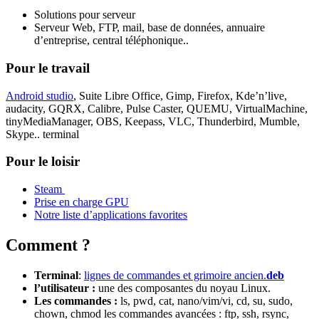
Solutions pour serveur
Serveur Web, FTP, mail, base de données, annuaire
d’entreprise, central téléphonique..
Pour le travail
Android studio
, Suite Libre Office, Gimp, Firefox, Kde’n’live,
audacity, GQRX, Calibre, Pulse Caster, QUEMU, VirtualMachine,
tinyMediaManager, OBS, Keepass, VLC, Thunderbird, Mumble,
Skype.. terminal
Pour le loisir
Steam
Prise en charge GPU
Notre liste d’applications favorites
Comment ?
Terminal
:
lignes de commandes et grimoire ancien
.
deb
l’utilisateur :
une des composantes du noyau Linux.
Les commandes :
ls, pwd, cat, nano/vim/vi, cd, su, sudo,
chown, chmod les commandes avancées : ftp, ssh, rsync,