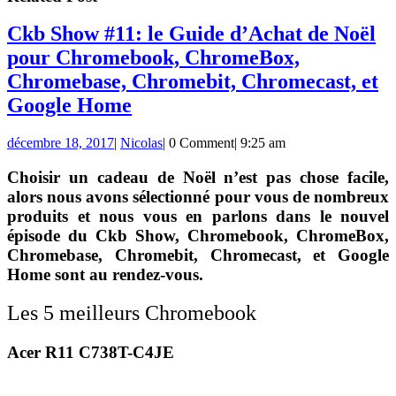
Ckb Show #11: le Guide d’Achat de Noël
pour Chromebook, ChromeBox,
Chromebase, Chromebit, Chromecast, et
Ckb
Google Home
Show
décembre
Nicolas
décembre 18, 2017
|
Nicolas
|
0 Comment
|
9:25 am
#11:
18,
le
2017
Choisir un cadeau de Noël n’est pas chose facile,
alors nous avons sélectionné pour vous de nombreux
Guide
produits et nous vous en parlons dans le nouvel
d’Achat
épisode du
Ckb Show
,
Chromebook
,
ChromeBox
,
de
Chromebase
,
Chromebit
,
Chromecast
, et
Google
Noël
Home
sont au rendez-vous.
pour
Les 5 meilleurs Chromebook
Chromebook,
ChromeBox,
Acer R11 C738T-C4JE
Chromebase,
Chromebit,