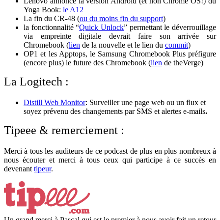
Lenovo annonce la version Android (et non Chrome OS!) du
Yoga Book:
le A12
La fin du CR-48 (
ou du moins fin du support
)
la fonctionnalité “
Quick Unlock
” permettant le déverrouillage
via empreinte digitale devrait faire son arrivée sur
Chromebook (
lien
de la nouvelle et le lien du
commit
)
OP1 et les Apptops, le Samsung Chromebook Plus préfigure
(encore plus) le future des Chromebook (
lien
de theVerge)
La Logitech :
Distill Web Monitor
: Surveiller une page web ou un flux et
soyez prévenu des changements par SMS et alertes e-mails
.
Tipeee & remerciement :
Merci à tous les auditeurs de ce podcast de plus en plus nombreux à
nous écouter et merci à tous ceux qui participe à ce succès en
devenant
tipeur
.
Un grand merci à Pascal qui est le premier à nous avoir fait un retour