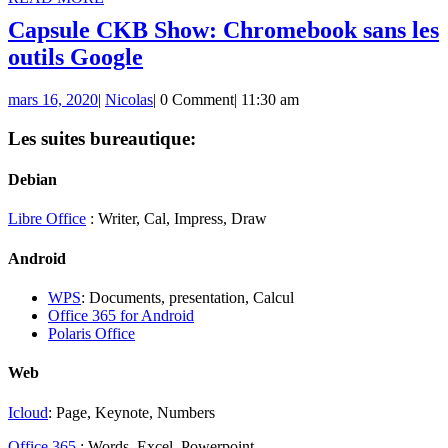
MORE
Capsule CKB Show: Chromebook sans les
Capsule
outils Google
CKB
mars
Nicolas
mars 16, 2020
|
Nicolas
|
0 Comment
|
11:30 am
Show:
16,
Chromebook
2020
Les suites bureautique:
sans
Debian
les
outils
Libre Office
: Writer, Cal, Impress, Draw
Google
Android
WPS
: Documents, presentation, Calcul
Office 365 for Android
Polaris Office
Web
Icloud
: Page, Keynote, Numbers
Office 365
: Words, Excel, Powerpoint