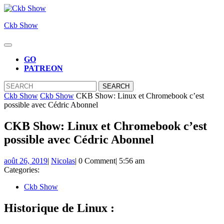
Skip
to
Ckb Show
content
Skip
to
Open
content
Button
GO
PATREON
CLOSE
Search
BUTTON
for:
Ckb Show
Ckb Show
CKB Show: Linux et Chromebook c’est
possible avec Cédric Abonnel
CKB Show: Linux et Chromebook c’est
possible avec Cédric Abonnel
août
Nicolas
août 26, 2019
|
Nicolas
|
0 Comment
|
5:56 am
26,
Categories:
2019
Ckb Show
Historique de Linux :