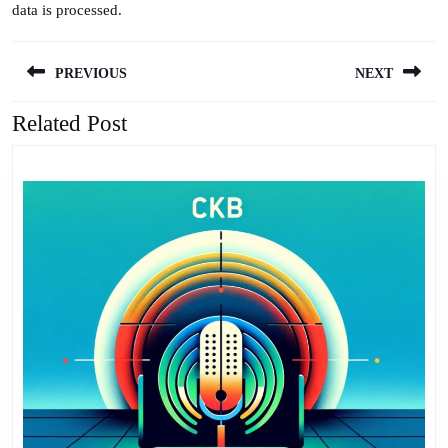
data is processed.
Navigation
PREVIOUS
NEXT
de
l’article
Related Post
Previous
Next
post:
post: