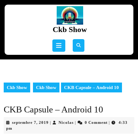
Skip
to
content
Skip
Ckb Show
to
content
Open
Button
Ckb Show
Ckb Show
CKB Capsule – Android 10
CKB Capsule – Android 10
septembre
Nicolas
septembre 7, 2019
Nicolas
0 Comment
4:33
|
|
|
7,
pm
2019