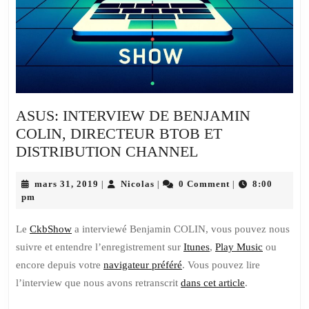
ASUS: INTERVIEW DE BENJAMIN
COLIN, DIRECTEUR BTOB ET
ASUS:
DISTRIBUTION CHANNEL
INTERVIEW
mars
Nicolas
DE
mars 31, 2019
Nicolas
0 Comment
8:00
|
|
|
31,
pm
BENJAMIN
2019
COLIN,
Le
CkbShow
a interviewé Benjamin COLIN, vous pouvez nous
DIRECTEUR
suivre et entendre l’enregistrement sur
Itunes
,
Play Music
ou
BTOB
encore depuis votre
navigateur préféré
. Vous pouvez lire
ET
l’interview que nous avons retranscrit
dans cet article
.
DISTRIBUTION