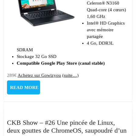
Celeron® N3160
Quad-core (4 cœurs)
1,60 GHz
Intel® HD Graphics
avec mémoire
partagée
4 Go, DDR3L
SDRAM
Stockage 32 Go SSD
Compatible Google Play Store (canal stable)
289€
Achetez sur Gowizyou
(suite…)
READ
READ MORE
MORE
CKB Show – #26 Une pincée de Linux,
deux gouttes de ChromeOS, saupoudré d’un