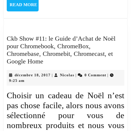
READ
READ MORE
MORE
Ckb Show #11: le Guide d’Achat de Noël
pour Chromebook, ChromeBox,
Chromebase, Chromebit, Chromecast, et
Ckb
Google Home
Show
#11:
décembre
Nicolas
décembre 18, 2017
Nicolas
0 Comment
|
|
|
18,
9:25 am
le
2017
Guide
Choisir un cadeau de Noël n’est
d’Achat
pas chose facile, alors nous avons
de
sélectionné pour vous de
Noël
pour
nombreux produits et nous vous
Chromebook,