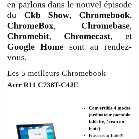
en parlons dans le nouvel épisode
ChromeBox,
du
Ckb Show
,
Chromebook
,
Chromebase,
Chromebit,
ChromeBox
,
Chromebase
,
Chromecast,
Chromebit
,
Chromecast
, et
et
Google Home
sont au rendez-
Google
Home
vous.
Les 5 meilleurs Chromebook
Acer R11 C738T-C4JE
Convertible 4 modes
(ordinateur portable,
tablette, écran ou
tente)
Processeur Intel®