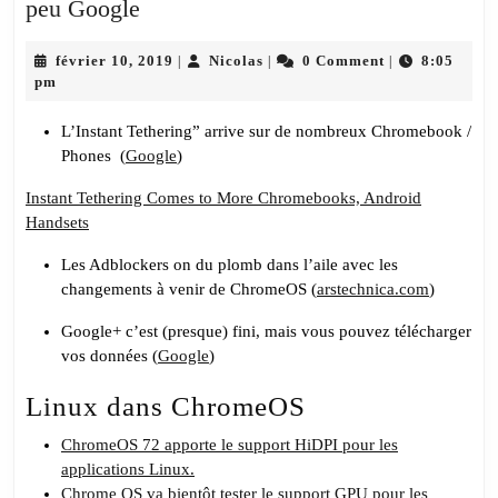
CKB
peu Google
Show
–
février
Nicolas
février 10, 2019
Nicolas
0 Comment
8:05
|
|
|
10,
pm
#26
2019
Une
L’Instant Tethering” arrive sur de nombreux Chromebook /
pincée
Phones (
Google
)
de
Instant Tethering Comes to More Chromebooks, Android
Linux,
Handsets
deux
gouttes
Les Adblockers on du plomb dans l’aile avec les
changements à venir de ChromeOS (
arstechnica.com
)
de
ChromeOS,
Google+ c’est (presque) fini, mais vous pouvez télécharger
saupoudré
vos données (
Google
)
d’un
Linux dans ChromeOS
peu
Google
ChromeOS 72 apporte le support HiDPI pour les
applications Linux.
Chrome OS va bientôt tester le support GPU pour les