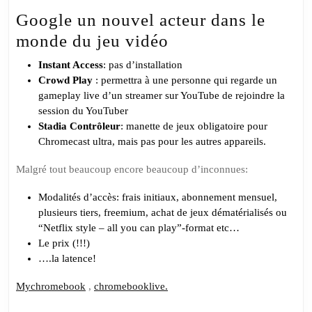
Stadia
Google un nouvel acteur dans le
un
monde du jeu vidéo
révolution
pour
Instant Access
: pas d’installation
les
Crowd Play
: permettra à une personne qui regarde un
gameplay live d’un streamer sur YouTube de rejoindre la
Chromebook
session du YouTuber
Stadia Contrôleur
: manette de jeux obligatoire pour
Chromecast ultra, mais pas pour les autres appareils.
Malgré tout beaucoup encore beaucoup d’inconnues:
Modalités d’accès: frais initiaux, abonnement mensuel,
plusieurs tiers, freemium, achat de jeux dématérialisés ou
“Netflix style – all you can play”-format etc…
Le prix (!!!)
….la latence!
Mychromebook
,
chromebooklive.