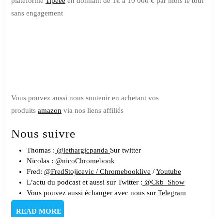
plateforme
Tipeee
en donnant de 1€ à 10 000 € par mois le tout
sans engagement
Soutenez
nous sur
Tipeee
Vous pouvez aussi nous soutenir en achetant vos
produits
amazon
via nos liens affiliés
Nous suivre
Thomas :
@lethargicpanda
Sur twitter
Nicolas :
@nicoChromebook
Fred:
@FredStojicevic /
Chromebooklive
/
Youtube
L’actu du podcast et aussi sur Twitter :
@Ckb_Show
Vous pouvez aussi échanger avec nous sur
Telegram
READ
READ MORE