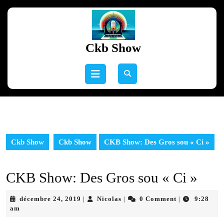
Skip
to
content
Skip
Ckb Show
to
content
Open
Button
Ckb Show
Ckb Show
CKB Show: Des Gros sou « Ci »
CKB Show: Des Gros sou « Ci »
décembre
Nicolas
décembre 24, 2019
Nicolas
0 Comment
9:28
|
|
|
24,
am
2019