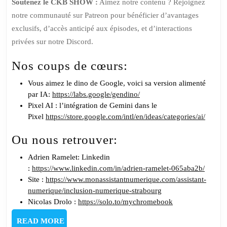
Soutenez le CKB SHOW :
Aimez notre contenu ? Rejoignez
notre communauté sur Patreon pour bénéficier d’avantages
exclusifs, d’accès anticipé aux épisodes, et d’interactions
privées sur notre Discord.
Nos coups de cœurs:
Vous aimez le dino de Google, voici sa version alimenté
par IA:
https://labs.google/gendino/
Pixel AI : l’intégration de Gemini dans le
Pixel
https://store.google.com/intl/en/ideas/categories/ai/
Ou nous retrouver:
Adrien Ramelet: Linkedin
:
https://www.linkedin.com/in/adrien-ramelet-065aba2b/
Site :
https://www.monassistantnumerique.com/assistant-
numerique/inclusion-numerique-strabourg
Nicolas Drolo :
https://solo.to/mychromebook
READ
READ MORE