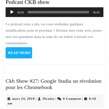
Podcast CKB show
Lecteur
00:00
00:00
audio
Ce podcast vous a plu, ou vous souhaitez quelques
modifications pour le prochain ? Donnez-moi votre avis, posez-
moi vos questions dans la suite de cet article à travers vos
commentaires.
READ
READ MORE
MORE
Ckb Show #27: Google Stadia un révolution
Ckb
pour les Chromebook
Show
mars
#27:
Nicolas
mars 24, 2019
Nicolas
0 Comment
8:16
|
|
|
24,
am
Google
2019