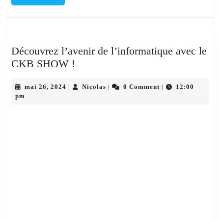
MORE
Découvrez l’avenir de l’informatique avec le
Découvrez
CKB SHOW !
l’avenir
mai
de
Nicolas
mai 26, 2024
Nicolas
0 Comment
12:00
|
|
|
26,
pm
l’informatique
2024
avec
le
CKB
SHOW
!