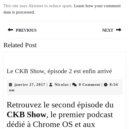
This site uses Akismet to reduce spam.
Learn how your comment
data is processed.
Navigation
PREVIOUS
NEXT
de
l’article
Related Post
Previous
Next
post:
post:
Le
Le CKB Show, épisode 2 est enfin arrivé
CKB
janvier
Nicolas
Show,
janvier 27, 2017
Nicolas
0 Comment
8:54
|
|
|
27,
am
épisod
2017
2
Retrouvez le second épisode du
est
CKB Show
, le premier podcast
enfin
dédié à Chrome OS et aux
arrivé