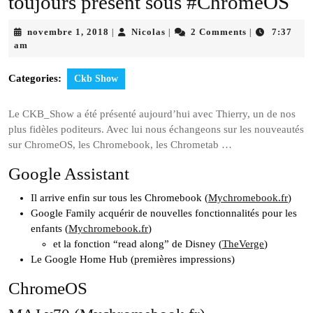
toujours présent sous #ChromeOS
novembre
Nicolas
novembre 1, 2018
Nicolas
2 Comments
7:37
|
|
|
1,
am
2018
Categories:
Ckb Show
Le CKB_Show a été présenté aujourd’hui avec Thierry, un de nos
plus fidèles poditeurs. Avec lui nous échangeons sur les nouveautés
sur ChromeOS, les Chromebook, les Chrometab …
Google Assistant
Il arrive enfin sur tous les Chromebook (
Mychromebook.fr
)
Google Family acquérir de nouvelles fonctionnalités pour les
enfants (
Mychromebook.fr
)
et la fonction “read along” de Disney (
TheVerge
)
Le Google Home Hub (premières impressions)
ChromeOS