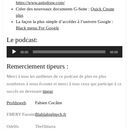
https://www.autodraw.com/
Créer des nouveaux documents G-Suite :
Quick Create
plus
La façon la plus simple d’accéder à l’univers Google :
Black menu For Google
Le podcast:
Lecteur
00:00
00:00
audio
Remerciement tipeurs :
Merci à tous les auditeurs de ce podcast de plus en plus
nombreux à nous écouter et merci à tous ceux qui participe à ce
succès en devenant
tipeur
.
Profduweb
Fabien Cocâtre
EMERY Faustin
Blablahightech.fr
Odelfo
TheOldarra