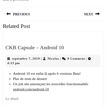
Navigation
PREVIOUS
NEXT
de
l’article
Related Post
Previous
Next
post:
post:
CKB
CKB Capsule – Android 10
Capsule
septembre
Nicolas
–
septembre 7, 2019
Nicolas
0 Comment
|
|
|
7,
4:33 pm
Android
2019
10
Android 10 est enfin là après 6 versions Beta!
Plus de nom de dessert
Un joli site annonçant les nouvelles fonctionnalités
android.com/android-10
Le détail: