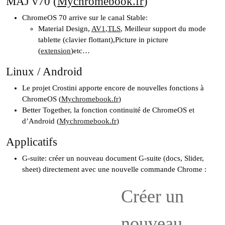
MAJ v70 (
Mychromebook.fr
)
ChromeOS 70 arrive sur le canal Stable:
Material Design,
AV1
,
TLS
, Meilleur support du mode
tablette (clavier flottant),Picture in picture
(
extension
)etc…
Linux / Android
Le projet Crostini apporte encore de nouvelles fonctions à
ChromeOS (
Mychromebook.fr
)
Better Together, la fonction continuité de ChromeOS et
d’Android (
Mychromebook.fr
)
Applicatifs
G-suite: créer un nouveau document G-suite (docs, Slider,
sheet) directement avec une nouvelle commande Chrome :
Créer un
nouveau