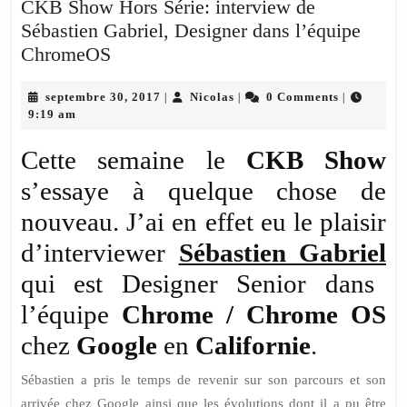
CKB Show Hors Série: interview de
Sébastien Gabriel, Designer dans l’équipe
CKB
ChromeOS
Show
Hors
septembre
Nicolas
septembre 30, 2017
Nicolas
0 Comments
|
|
|
30,
9:19 am
Série:
2017
interview
Cette semaine le
CKB Show
de
s’essaye à quelque chose de
Sébastien
nouveau. J’ai en effet eu le plaisir
Gabriel,
Designer
d’interviewer
Sébastien Gabriel
dans
qui est Designer Senior dans
l’équipe
l’équipe
Chrome / Chrome OS
ChromeOS
chez
Google
en
Californie
.
Sébastien a pris le temps de revenir sur son parcours et son
arrivée chez Google ainsi que les évolutions dont il a pu être