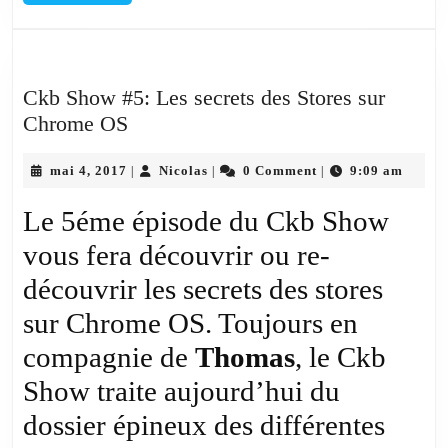
MORE
Ckb Show #5: Les secrets des Stores sur
Ckb
Chrome OS
Show
mai
#5:
Nicolas
mai 4, 2017
Nicolas
0 Comment
9:09 am
|
|
|
4,
Les
2017
Le 5éme épisode du Ckb Show
secrets
vous fera découvrir ou re-
des
Stores
découvrir les secrets des stores
sur
sur Chrome OS. Toujours en
Chrome
compagnie de
Thomas
, le Ckb
OS
Show traite aujourd’hui du
dossier épineux des différentes