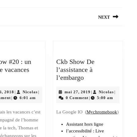
NEXT
Next
post:
ow #20 : un
Ckb Show De
de vacances
l’assistance à
Ckb
Ckb
l’embargo
Show
Show
#20
août
Nicolas
De
mai
Nicolas
6, 2018
Nicolas
mai 27, 2019
Nicolas
|
|
|
|
16,
27,
mment
6:01 am
0 Comment
5:00 am
|
|
:
l’assistance
2018
2019
un
à
is les vacances c’est
La Google IO (
Mychromebook
)
retour
l’embargo
ompagné de l’homme
de
Assistant hors ligne
e la tech, Thomas et
l’accessibilité : Live
vacances
échangeons sur les