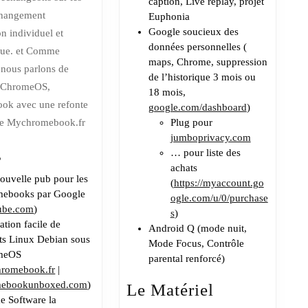
caption, Live replay, projet
difficile
changement
Euphonia
Google soucieux des
on individuel et
données personnelles (
ique. et Comme
maps, Chrome, suppression
 nous parlons de
de l’historique 3 mois ou
#ChromeOS,
18 mois,
ok avec une refonte
google.com/dashboard
)
de Mychromebook.fr
Plug pour
jumboprivacy.com
s
… pour liste des
achats
ouvelle pub pour les
(
https://myaccount.go
ebooks par Google
ogle.com/u/0/purchase
ube.com
)
s
)
lation facile de
Android Q (mode nuit,
ts Linux Debian sous
Mode Focus, Contrôle
meOS
parental renforcé)
romebook.fr
|
mebookunboxed.com
)
Le Matériel
 Software la