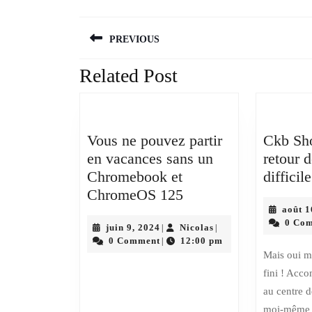
Navigation
PREVIOUS
de
l’article
Related Post
Previous
post:
Vous ne pouvez partir
Ckb Sh
en vacances sans un
retour 
Chromebook et
difficile
Vous
ChromeOS 125
ne
août 1
0 Co
juin
pouvez
Nicolas
juin 9, 2024
Nicolas
|
|
9,
0 Comment
12:00 pm
|
partir
2024
Mais oui ma
en
fini ! Acc
vacances
au centre d
sans
moi-même 