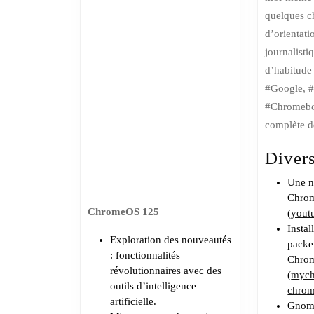
un
quelques 
Chromebook
d’orientati
et
journalist
ChromeOS
d’habitude
125
#Google, 
#Chromebo
complète 
Diver
Une n
Chrom
ChromeOS 125
(
yout
Instal
Exploration des nouveautés
packe
: fonctionnalités
Chro
révolutionnaires avec des
(
mych
outils d’intelligence
chro
artificielle.
Gnome