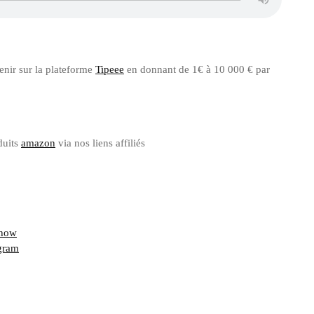
ir sur la plateforme
Tipeee
en donnant de 1€ à 10 000 € par
duits
amazon
via nos liens affiliés
how
gram