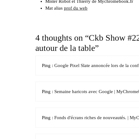
Mister Robot et Thierry de Mychromebook.fr
Mat alias
prof du web
4 thoughts on “Ckb Show #2
autour de la table”
Ping :
Google Pixel Slate annoncée lors de la c
Ping :
Semaine haricots avec Google | MyChrome
Ping :
Fonds d'écrans riches de nouveautés. | M