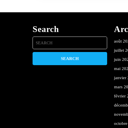
Search
Arc
Search
août 20
for:
juillet 
juin 20
mai 20
janvier
mars 2
février
décemb
novemb
octobre