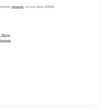
produits
amazon
via nos liens affiliés
_Show
elegram