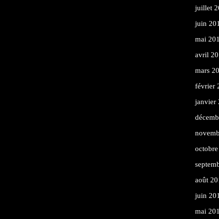
juillet 
juin 20
mai 20
avril 2
mars 2
février
janvier
décemb
novemb
octobre
septem
août 20
juin 20
mai 20