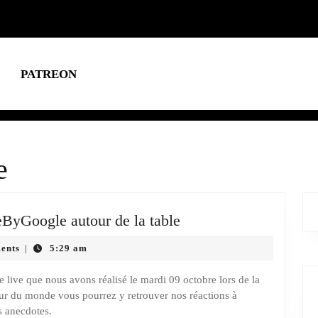
PATREON
e
Ckb
yGoogle autour de la table
Show
ents
5:29 am
|
#22
:
live que nous avons réalisé le mardi 09 octobre lors de la
Conférence
eur du monde vous pourrez y retrouver nos réactions à
#MadeByGoogle
es anecdotes.