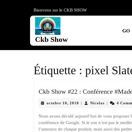
Skip
to
Bienvenu sur le CKB SHOW
content
Skip
to
GO
content
Ckb Show
Étiquette :
pixel Slat
Ckb Show #22 : Conférence #MadeB
octobre
Nicolas
octobre 10, 2018
Nicolas
4 Comm
|
|
10,
2018
Nous avons décidé aujourd’hui de vous proposer le 
conférence de Google. Si le son n’est pas le meill
l’annonce de chaque produit, mais aussi des petit