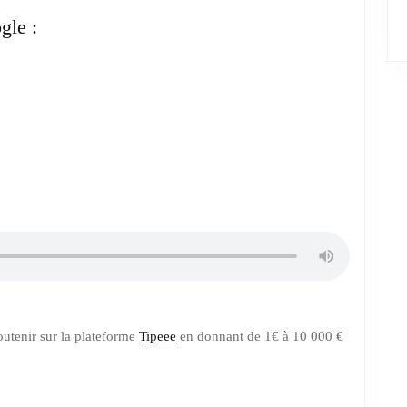
autour
le :
de
la
table
tenir sur la plateforme
Tipeee
en donnant de 1€ à 10 000 €