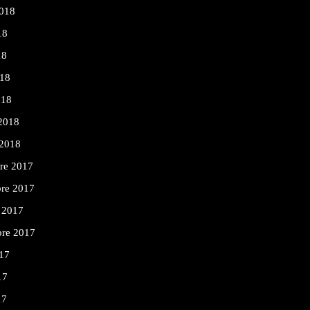
2018
18
18
018
018
 2018
 2018
re 2017
re 2017
 2017
bre 2017
17
17
17