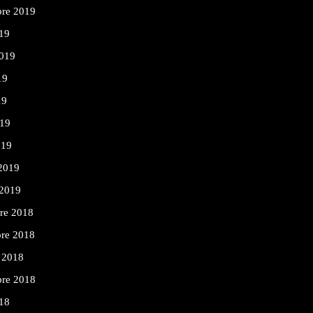
bre 2019
19
2019
19
19
019
019
 2019
 2019
re 2018
re 2018
 2018
bre 2018
18