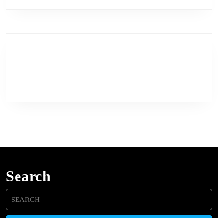
Search
Search
for: