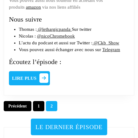
Vous pouvez aussi nous soutenir en achetant vos
produits
amazon
via nos liens affiliés
Nous suivre
Thomas :
@lethargicpanda
Sur twitter
Nicolas :
@nicoChromebook
L’actu du podcast et aussi sur Twitter :
@Ckb_Show
Vous pouvez aussi échanger avec nous sur
Telegram
Écoutez l’épisode :
LIRE
LIRE PLUS
PLUS
Pagination
Précédent
1
2
des
publications
LE DERNIER ÉPISODE