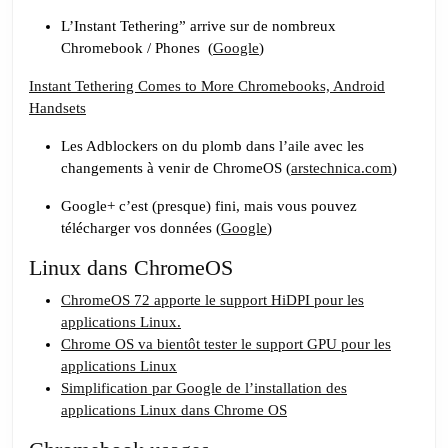
#26
Une
L’Instant Tethering” arrive sur de nombreux
Chromebook / Phones (
pincée
Google
)
de
Instant Tethering Comes to More Chromebooks, Android
Linux,
Handsets
deux
Les Adblockers on du plomb dans l’aile avec les
gouttes
changements à venir de ChromeOS (
arstechnica.com
)
de
ChromeOS,
Google+ c’est (presque) fini, mais vous pouvez
télécharger vos données (
Google
)
saupoudré
d’un
Linux dans ChromeOS
peu
ChromeOS 72 apporte le support HiDPI pour les
Google
applications Linux.
Chrome OS va bientôt tester le support GPU pour les
applications Linux
Simplification par Google de l’installation des
applications Linux dans Chrome OS