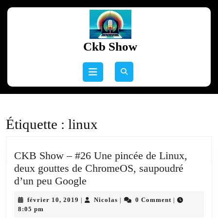
Skip
to
content
Skip
Ckb Show
to
content
Open
Button
Étiquette :
linux
CKB Show – #26 Une pincée de Linux,
deux gouttes de ChromeOS, saupoudré
CKB
d’un peu Google
Show
février
Nicolas
février 10, 2019
Nicolas
0 Comment
|
|
|
–
10,
8:05 pm
2019