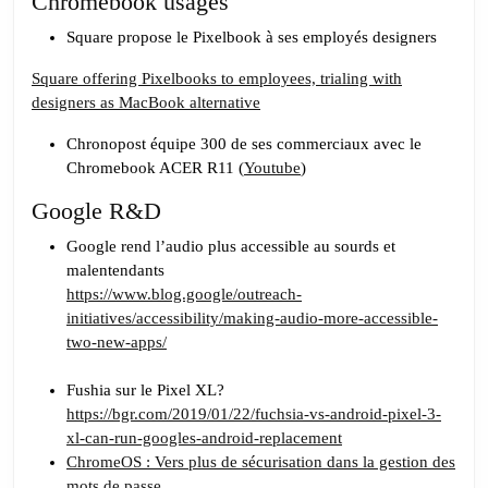
Chromebook usages
Square propose le Pixelbook à ses employés designers
Square offering Pixelbooks to employees, trialing with
designers as MacBook alternative
Chronopost équipe 300 de ses commerciaux avec le
Chromebook ACER R11 (
Youtube
)
Google R&D
Google rend l’audio plus accessible au sourds et
malentendants
https://www.blog.google/outreach-
initiatives/accessibility/making-audio-more-accessible-
two-new-apps/
Fushia sur le Pixel XL?
https://bgr.com/2019/01/22/fuchsia-vs-android-pixel-3-
xl-can-run-googles-android-replacement
ChromeOS : Vers plus de sécurisation dans la gestion des
mots de passe