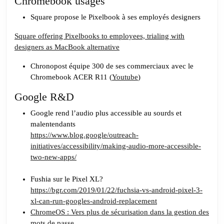
Chromebook usages
Square propose le Pixelbook à ses employés designers
Square offering Pixelbooks to employees, trialing with
designers as MacBook alternative
Chronopost équipe 300 de ses commerciaux avec le
Chromebook ACER R11 (
Youtube
)
Google R&D
Google rend l’audio plus accessible au sourds et
malentendants
https://www.blog.google/outreach-
initiatives/accessibility/making-audio-more-accessible-
two-new-apps/
Fushia sur le Pixel XL?
https://bgr.com/2019/01/22/fuchsia-vs-android-pixel-3-
xl-can-run-googles-android-replacement
ChromeOS : Vers plus de sécurisation dans la gestion des
mots de passe