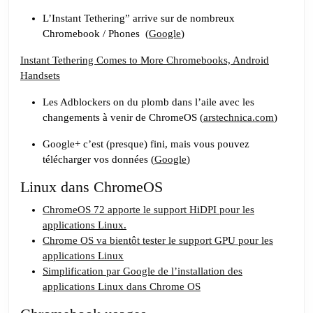
#26
Une
L’Instant Tethering” arrive sur de nombreux
Chromebook / Phones (
pincée
Google
)
de
Instant Tethering Comes to More Chromebooks, Android
Linux,
Handsets
deux
Les Adblockers on du plomb dans l’aile avec les
gouttes
changements à venir de ChromeOS (
arstechnica.com
)
de
ChromeOS,
Google+ c’est (presque) fini, mais vous pouvez
télécharger vos données (
Google
)
saupoudré
d’un
Linux dans ChromeOS
peu
ChromeOS 72 apporte le support HiDPI pour les
Google
applications Linux.
Chrome OS va bientôt tester le support GPU pour les
applications Linux
Simplification par Google de l’installation des
applications Linux dans Chrome OS