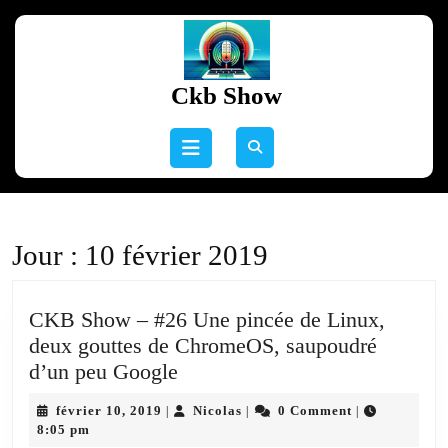
Skip
to
content
Skip
Ckb Show
to
content
Open
Button
Jour :
10 février 2019
CKB Show – #26 Une pincée de Linux,
deux gouttes de ChromeOS, saupoudré
CKB
d’un peu Google
Show
février
Nicolas
février 10, 2019
Nicolas
0 Comment
|
|
|
–
10,
8:05 pm
2019