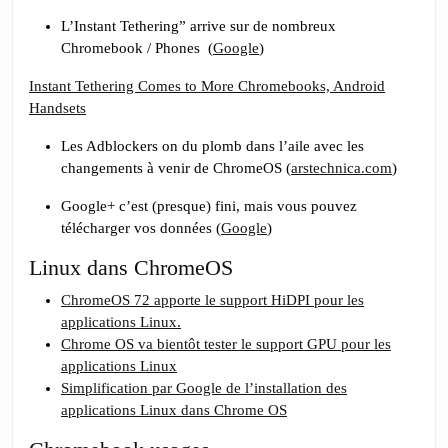
#26
Une
L’Instant Tethering” arrive sur de nombreux
Chromebook / Phones (
pincée
Google
)
de
Instant Tethering Comes to More Chromebooks, Android
Linux,
Handsets
deux
Les Adblockers on du plomb dans l’aile avec les
gouttes
changements à venir de ChromeOS (
arstechnica.com
)
de
ChromeOS,
Google+ c’est (presque) fini, mais vous pouvez
télécharger vos données (
Google
)
saupoudré
d’un
Linux dans ChromeOS
peu
ChromeOS 72 apporte le support HiDPI pour les
Google
applications Linux.
Chrome OS va bientôt tester le support GPU pour les
applications Linux
Simplification par Google de l’installation des
applications Linux dans Chrome OS