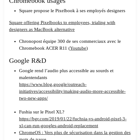
Chromebook usages
Square propose le Pixelbook à ses employés designers
Square offering Pixelbooks to employees, trialing with
designers as MacBook alternative
Chronopost équipe 300 de ses commerciaux avec le
Chromebook ACER R11 (
Youtube
)
Google R&D
Google rend l’audio plus accessible au sourds et
malentendants
https://www.blog.google/outreach-
initiatives/accessibility/making-audio-more-accessible-
two-new-apps/
Fushia sur le Pixel XL?
https://bgr.com/2019/01/22/fuchsia-vs-android-pixel-3-
xl-can-run-googles-android-replacement
ChromeOS : Vers plus de sécurisation dans la gestion des
mots de passe