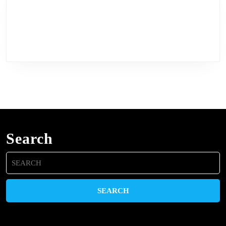
Search
Search
for: