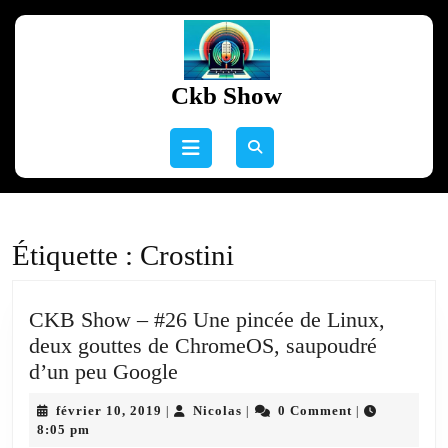
Skip
to
content
Skip
Ckb Show
to
content
Open
Button
Étiquette :
Crostini
CKB Show – #26 Une pincée de Linux,
deux gouttes de ChromeOS, saupoudré
CKB
d’un peu Google
Show
février
Nicolas
février 10, 2019
Nicolas
0 Comment
|
|
|
–
10,
8:05 pm
2019