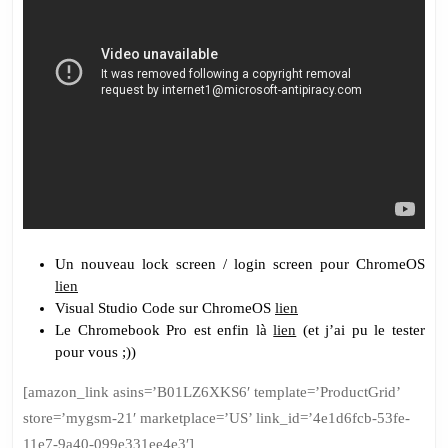
Un nouveau lock screen / login screen pour ChromeOS
lien
Visual Studio Code sur ChromeOS
lien
Le Chromebook Pro est enfin là
lien
(et j’ai pu le tester
pour vous ;))
[amazon_link asins=’B01LZ6XKS6′ template=’ProductGrid’
store=’mygsm-21′ marketplace=’US’ link_id=’4e1d6fcb-53fe-
11e7-9a40-099e331ee4e3′]