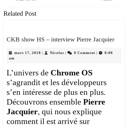
de
l’article
Related Post
Previous
Next
post:
post:
CKB
CKB show HS – interview Pierre Jacquier
show
mars
Nicolas
HS
mars 17, 2018
Nicolas
0 Comment
8:00
|
|
|
17,
am
–
2018
inter
L’univers de
Chrome OS
Pierr
s’agrandit et les développeurs
Jacqu
s’en intéresse de plus en plus.
Découvrons ensemble
Pierre
Jacquier
, qui nous explique
comment il est arrivé sur