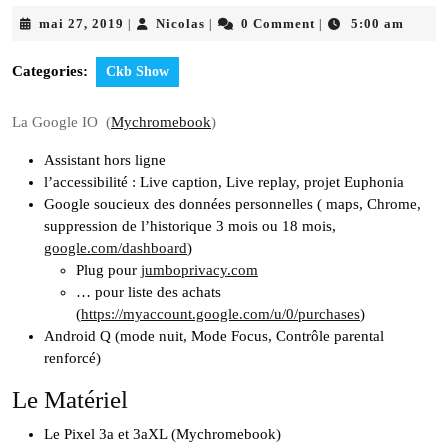
mai
Nicolas
mai 27, 2019
Nicolas
0 Comment
5:00 am
|
|
|
27,
2019
Categories:
Ckb Show
La Google IO (
Mychromebook
)
Assistant hors ligne
l’accessibilité : Live caption, Live replay, projet Euphonia
Google soucieux des données personnelles ( maps, Chrome,
suppression de l’historique 3 mois ou 18 mois,
google.com/dashboard
)
Plug pour
jumboprivacy.com
… pour liste des achats
(
https://myaccount.google.com/u/0/purchases
)
Android Q (mode nuit, Mode Focus, Contrôle parental
renforcé)
Le Matériel
Le Pixel 3a et 3aXL (Mychromebook)