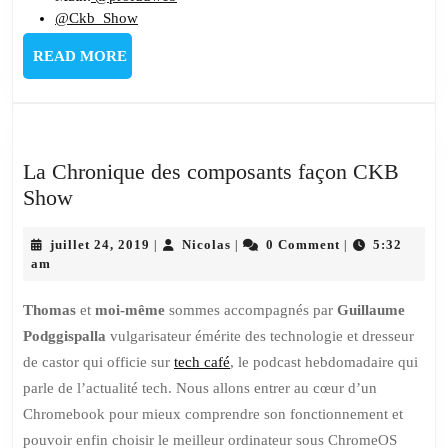
@Ckb_Show
READ
READ MORE
MORE
La Chronique des composants façon CKB
La
Show
Chronique
des
juillet
Nicolas
juillet 24, 2019
Nicolas
0 Comment
5:32
|
|
|
24,
am
composants
2019
façon
Thomas
et
moi-même
sommes accompagnés par
Guillaume
CKB
Podggispalla
vulgarisateur émérite des technologie et dresseur
Show
de castor qui officie sur
tech café
, le podcast hebdomadaire qui
parle de l’actualité tech. Nous allons entrer au cœur d’un
Chromebook pour mieux comprendre son fonctionnement et
pouvoir enfin choisir le meilleur ordinateur sous ChromeOS