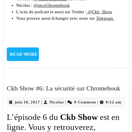
Nicolas :
@nicoChromebook
L’actu du podcast et aussi sur Twitter :
@Ckb_Show
Vous pouvez aussi échanger avec nous sur
Telegram
READ
READ MORE
MORE
Ckb
Ckb Show #6: La sécurité sur Chromebook
Sho
juin
Nicolas
#6:
juin 18, 2017
Nicolas
0 Comment
9:12 am
|
|
|
18,
La
2017
L’épisode 6 du
Ckb Show
est en
sécu
ligne. Vous y retrouverez,
sur