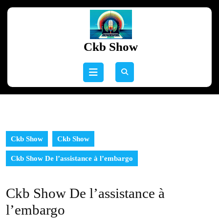
Skip
to
content
Skip
Ckb Show
to
content
Open
Button
Ckb Show
Ckb Show
Ckb Show De l’assistance à l’embargo
Ckb Show De l’assistance à
l’embargo