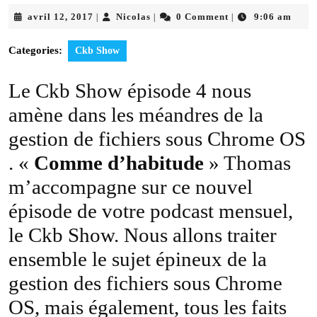
avril
Nicolas
avril 12, 2017
Nicolas
0 Comment
9:06 am
|
|
|
12,
2017
Categories:
Ckb Show
Le Ckb Show épisode 4 nous
amène dans les méandres de la
gestion de fichiers sous Chrome OS
. «
Comme d’habitude
» Thomas
m’accompagne sur ce nouvel
épisode de votre podcast mensuel,
le Ckb Show. Nous allons traiter
ensemble le sujet épineux de la
gestion des fichiers sous Chrome
OS, mais également, tous les faits