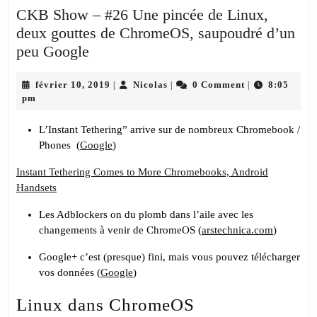
CKB Show – #26 Une pincée de Linux,
deux gouttes de ChromeOS, saupoudré d’un
CKB
peu Google
Show
–
février
Nicolas
février 10, 2019
Nicolas
0 Comment
8:05
|
|
|
10,
pm
#26
2019
Une
L’Instant Tethering” arrive sur de nombreux Chromebook /
pincée
Phones (
Google
)
de
Instant Tethering Comes to More Chromebooks, Android
Linux,
Handsets
deux
gouttes
Les Adblockers on du plomb dans l’aile avec les
changements à venir de ChromeOS (
arstechnica.com
)
de
ChromeOS,
Google+ c’est (presque) fini, mais vous pouvez télécharger
saupoudré
vos données (
Google
)
d’un
Linux dans ChromeOS
peu