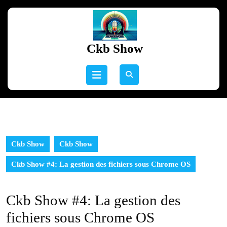
Skip
to
content
Skip
Ckb Show
to
content
Open
Button
Ckb Show
Ckb Show
Ckb Show #4: La gestion des fichiers sous Chrome OS
Ckb Show #4: La gestion des
fichiers sous Chrome OS