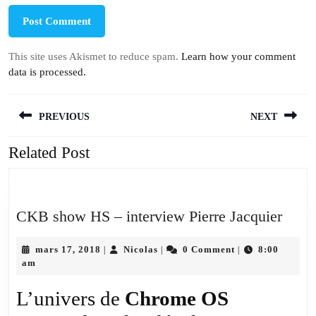
This site uses Akismet to reduce spam.
Learn how your comment
data is processed.
Navigation
PREVIOUS
NEXT
de
l’article
Related Post
Previous
Next
post:
post:
CKB
CKB show HS – interview Pierre Jacquier
show
mars
Nicolas
HS
mars 17, 2018
Nicolas
0 Comment
8:00
|
|
|
17,
am
–
2018
inter
L’univers de
Chrome OS
Pierr