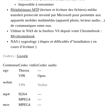
Impossible à renommer
Périphériques MTP
(lecture et écriture des fichiers) média
transfert protocole inventé par Microsoft pour permettre aux
appareils mobiles multimédia (appareil photo, lecteur audio…)
de communiquer entre eux.
Utiliser le NAS de la freebox V6 depuis votre Chromebook :
Mychromebook
NAS ( sygnology ) étapes et difficultés d”installation ( en
cours d’écriture )
Codecs :
Google
Conteneur
Codec vidéo
Codec audio
ogv
Theora
—
VP8
Opus
webm
VP9
Vorbis
mp4
H264
—
MPEG4
—
mov
MPEG4
—