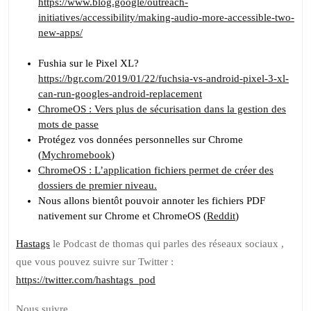
https://www.blog.google/outreach-
initiatives/accessibility/making-audio-more-accessible-two-
new-apps/
Fushia sur le Pixel XL?
https://bgr.com/2019/01/22/fuchsia-vs-android-pixel-3-xl-
can-run-googles-android-replacement
ChromeOS : Vers plus de sécurisation dans la gestion des
mots de passe
Protégez vos données personnelles sur Chrome
(
Mychromebook
)
ChromeOS : L’application fichiers permet de créer des
dossiers de premier niveau.
Nous allons bientôt pouvoir annoter les fichiers PDF
nativement sur Chrome et ChromeOS (
Reddit
)
Hastags
le Podcast de thomas qui parles des réseaux sociaux ,
que vous pouvez suivre sur Twitter :
https://twitter.com/hashtags_pod
Nous suivre