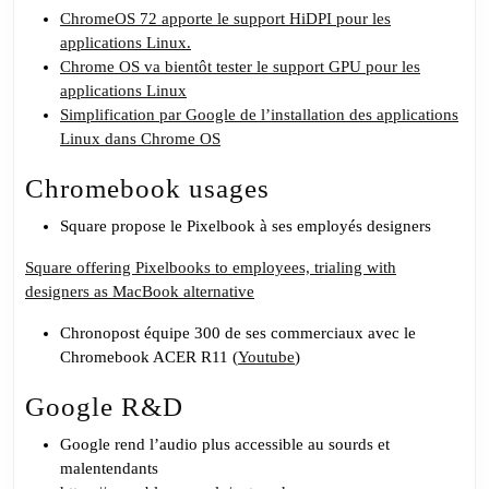
Google
ChromeOS 72 apporte le support HiDPI pour les
applications Linux.
Chrome OS va bientôt tester le support GPU pour les
applications Linux
Simplification par Google de l’installation des applications
Linux dans Chrome OS
Chromebook usages
Square propose le Pixelbook à ses employés designers
Square offering Pixelbooks to employees, trialing with
designers as MacBook alternative
Chronopost équipe 300 de ses commerciaux avec le
Chromebook ACER R11 (
Youtube
)
Google R&D
Google rend l’audio plus accessible au sourds et
malentendants