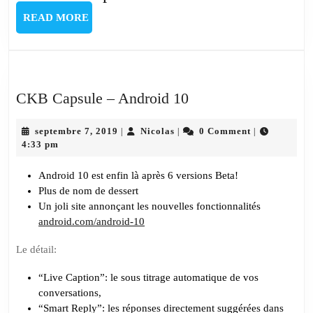
READ
READ MORE
MORE
CKB
CKB Capsule – Android 10
Capsule
septembre
Nicolas
–
septembre 7, 2019
Nicolas
0 Comment
|
|
|
7,
4:33 pm
Android
2019
10
Android 10 est enfin là après 6 versions Beta!
Plus de nom de dessert
Un joli site annonçant les nouvelles fonctionnalités
android.com/android-10
Le détail:
“Live Caption”: le sous titrage automatique de vos
conversations,
“Smart Reply”: les réponses directement suggérées dans