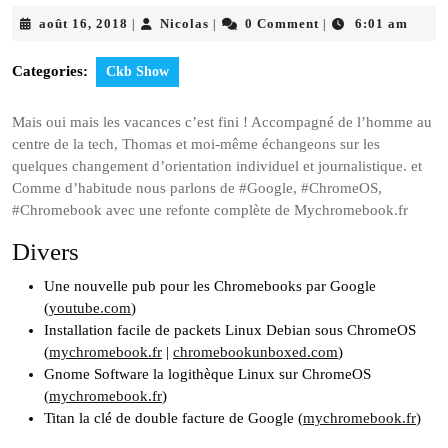
août
Nicolas
août 16, 2018
Nicolas
0 Comment
6:01 am
|
|
|
16,
2018
Categories:
Ckb Show
Mais oui mais les vacances c’est fini ! Accompagné de l’homme au
centre de la tech, Thomas et moi-même échangeons sur les
quelques changement d’orientation individuel et journalistique. et
Comme d’habitude nous parlons de #Google, #ChromeOS,
#Chromebook avec une refonte complète de Mychromebook.fr
Divers
Une nouvelle pub pour les Chromebooks par Google
(
youtube.com
)
Installation facile de packets Linux Debian sous ChromeOS
(
mychromebook.fr
|
chromebookunboxed.com
)
Gnome Software la logithèque Linux sur ChromeOS
(
mychromebook.fr
)
Titan la clé de double facture de Google (
mychromebook.fr
)