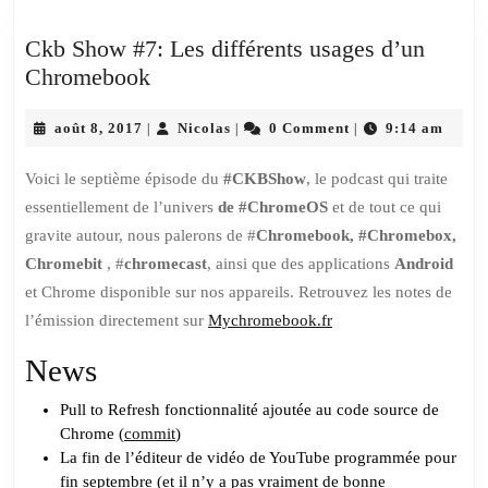
Ckb Show #7: Les différents usages d’un
Ckb
Chromebook
Show
août
#7:
Nicolas
août 8, 2017
Nicolas
0 Comment
9:14 am
|
|
|
8,
Les
2017
Voici le septième épisode du
#CKBShow
, le podcast qui traite
différents
essentiellement de l’univers
de #ChromeOS
et de tout ce qui
usages
gravite autour, nous palerons de #
Chromebook, #Chromebox,
d’un
Chromebit
, #
chromecast
, ainsi que des applications
Android
Chromebook
et Chrome disponible sur nos appareils. Retrouvez les notes de
l’émission directement sur
Mychromebook.fr
News
Pull to Refresh
fonctionnalité ajoutée au code source de
Chrome (
commit
)
La fin de l’
éditeur de vidéo de YouTube programmée pour
fin septembre
(et il n’y a pas vraiment de bonne