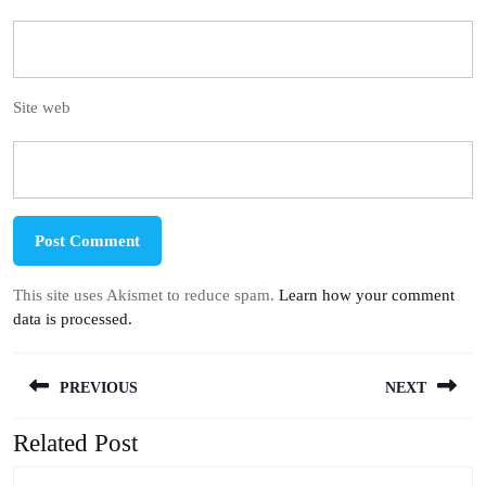
Site web
This site uses Akismet to reduce spam.
Learn how your comment
data is processed.
Navigation
PREVIOUS
NEXT
de
l’article
Related Post
Previous
Next
post:
post: