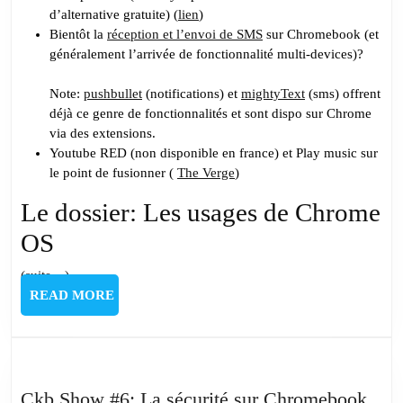
d’alternative gratuite) (
lien
)
Bientôt la
réception et l’envoi de SMS
sur Chromebook
(et
généralement l’arrivée de fonctionnalité multi-devices)?
Note:
pushbullet
(notifications) et
mightyText
(sms) offrent
déjà ce genre de fonctionnalités et sont dispo sur Chrome
via des extensions.
Youtube RED (non disponible en france) et Play music sur
le point de fusionner (
The Verge
)
Le dossier: Les usages de Chrome
OS
(suite…)
READ
READ MORE
MORE
Ckb
Ckb Show #6: La sécurité sur Chromebook