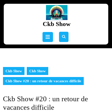
Skip
to
content
Skip
Ckb Show
to
content
Open
Button
Ckb Show
Ckb Show
Ckb Show #20 : un retour de vacances difficile
Ckb Show #20 : un retour de
vacances difficile