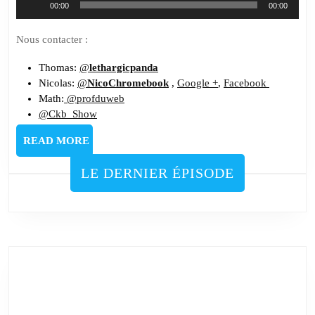
00:00
00:00
audio
Nous contacter :
Thomas:
@
lethargicpanda
Nicolas:
@
NicoChromebook
,
Google +
,
Facebook
Math:
@profduweb
@Ckb_Show
READ
READ MORE
MORE
LE DERNIER ÉPISODE