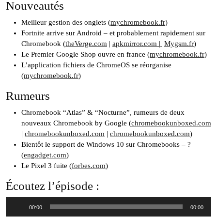
Nouveautés
Meilleur gestion des onglets (
mychromebook.fr
)
Fortnite arrive sur Android – et probablement rapidement sur
Chromebook (
theVerge.com
|
apkmirror.com |
Mygsm.fr
)
Le Premier Google Shop ouvre en france (
mychromebook.fr
)
L’application fichiers de ChromeOS se réorganise
(
mychromebook.fr
)
Rumeurs
Chromebook “Atlas” & “Nocturne”, rumeurs de deux
nouveaux Chromebook by Google (
chromebookunboxed.com
|
chromebookunboxed.com
|
chromebookunboxed.com
)
Bientôt le support de Windows 10 sur Chromebooks – ?
(
engadget.com
)
Le Pixel 3 fuite (
forbes.com
)
Écoutez l’épisode :
Lecteur
00:00
00:00
audio