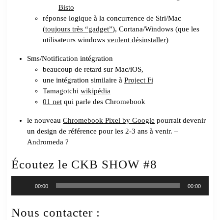
Bisto
réponse logique à la concurrence de Siri/Mac
(
toujours très “gadget”
), Cortana/Windows (que les
utilisateurs windows
veulent désinstaller
)
Sms/Notification intégration
beaucoup de retard sur Mac/iOS,
une intégration similaire à
Project Fi
Tamagotchi
wikipédia
01 net
qui parle des Chromebook
le nouveau
Chromebook Pixel by Google
pourrait devenir
un design de référence pour les 2-3 ans à venir. –
Andromeda ?
Écoutez le CKB SHOW #8
Lecteur
00:00
00:00
audio
Nous contacter :