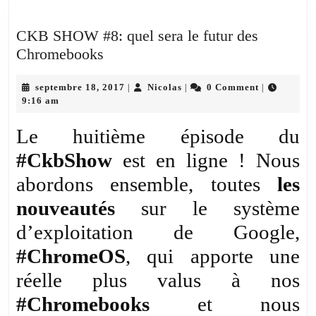
CKB SHOW #8: quel sera le futur des
CKB
Chromebooks
SHOW
#8:
septembre
Nicolas
septembre 18, 2017
Nicolas
0 Comment
|
|
|
18,
9:16 am
quel
2017
sera
Le huitième épisode du
le
#CkbShow
est en ligne ! Nous
futur
abordons ensemble, toutes
des
les
Chromebooks
nouveautés
sur le système
d’exploitation de Google,
#ChromeOS
, qui apporte une
réelle plus valus à nos
#Chromebooks
et nous