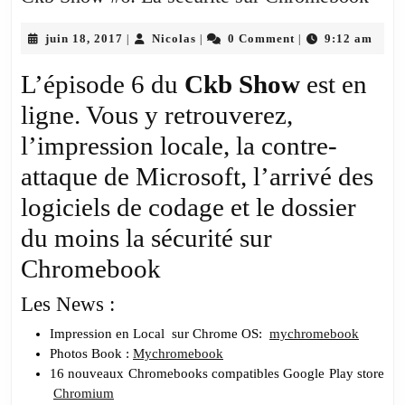
Sho
juin
Nicolas
#6:
juin 18, 2017
Nicolas
0 Comment
9:12 am
|
|
|
18,
La
2017
L’épisode 6 du
Ckb Show
est en
sécu
ligne. Vous y retrouverez,
sur
Chr
l’impression locale, la contre-
attaque de Microsoft, l’arrivé des
logiciels de codage et le dossier
du moins la sécurité sur
Chromebook
Les News :
Impression en Local sur Chrome OS:
mychromebook
Photos Book :
Mychromebook
16 nouveaux Chromebooks compatibles Google Play store
Chromium