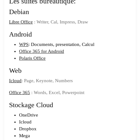
sans
Les suites bureautique:
les
Debian
outils
Libre Office
: Writer, Cal, Impress, Draw
Google
Android
WPS
: Documents, presentation, Calcul
Office 365 for Android
Polaris Office
Web
Icloud
: Page, Keynote, Numbers
Office 365
: Words, Excel, Powerpoint
Stockage Cloud
OneDrive
Icloud
Dropbox
Mega