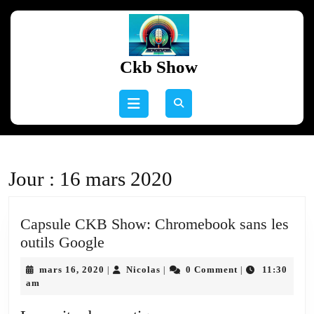
Skip
to
content
Skip
Ckb Show
to
content
Open
Button
Jour :
16 mars 2020
Capsule CKB Show: Chromebook sans les
Capsule
outils Google
CKB
mars
Nicolas
mars 16, 2020
Nicolas
0 Comment
11:30
|
|
|
Show:
16,
am
Chromebook
2020