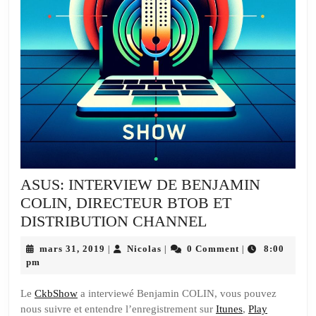
ASUS: INTERVIEW DE BENJAMIN
COLIN, DIRECTEUR BTOB ET
ASUS:
DISTRIBUTION CHANNEL
INTERVIEW
mars
Nicolas
mars 31, 2019
Nicolas
0 Comment
8:00
|
|
|
DE
31,
pm
BENJAMIN
2019
COLIN,
Le
CkbShow
a interviewé Benjamin COLIN, vous pouvez
nous suivre et entendre l’enregistrement sur
DIRECTEUR
Itunes
,
Play