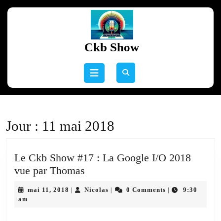
Skip
to
content
Skip
Ckb Show
to
content
Open
Button
Jour :
11 mai 2018
Le Ckb Show #17 : La Google I/O 2018
Le
vue par Thomas
Ckb
mai
Nicolas
mai 11, 2018
Nicolas
0 Comments
9:30
|
|
|
Show
11,
am
#17
2018