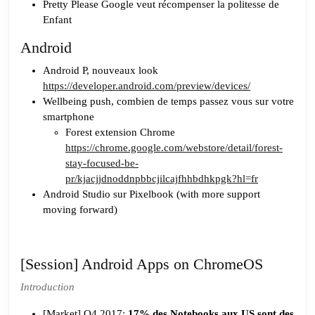
Pretty Please Google veut récompenser la politesse de
Enfant
Android
Android P, nouveaux look
https://developer.android.com/preview/devices/
Wellbeing push, combien de temps passez vous sur votre
smartphone
Forest extension Chrome
https://chrome.google.com/webstore/detail/forest-
stay-focused-be-
pr/kjacjjdnoddnpbbcjilcajfhhbdhkpgk?hl=fr
Android Studio sur Pixelbook (with more support
moving forward)
[Session] Android Apps on ChromeOS
Introduction
[Market] Q4 2017:
17% des Notebooks aux US sont des