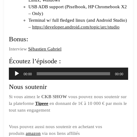
Linux, Windows
USB ADB support (Pixelbook, HP Chromebook X2
– Only)
Terminal w/ full fledged linux (and Android Studio)
–
https://developer.android.com/topic/arc/studio
Bonus:
Interview
Sébastien Gabriel
Écoutez l’épisode :
Lecteur
00:00
00:00
audio
Nous soutenir
Si vous aimez le
CKB SHOW
vous pouvez nous soutenir sur
la plateforme
Tipeee
en donnant de 1€ à 10 000 € par mois le
tout sans engagement
Vous pouvez aussi nous soutenir en achetant vos
produits
amazon
via nos liens affiliés