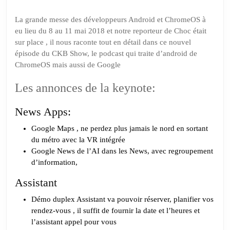
:
La
La grande messe des développeurs Android et ChromeOS à
Google
eu lieu du 8 au 11 mai 2018 et notre reporteur de Choc était
I/O
sur place , il nous raconte tout en détail dans ce nouvel
2018
épisode du CKB Show, le podcast qui traite d’android de
ChromeOS mais aussi de Google
vue
par
Les annonces de la keynote:
Thomas
News Apps:
Google Maps , ne perdez plus jamais le nord en sortant
du métro avec la VR intégrée
Google News de l’AI dans les News, avec regroupement
d’information,
Assistant
Démo duplex Assistant va pouvoir réserver, planifier vos
rendez-vous , il suffit de fournir la date et l’heures et
l’assistant appel pour vous