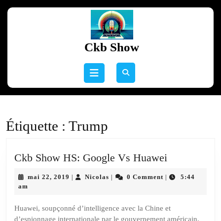
Skip
to
content
Skip
Ckb Show
to
content
Open
Button
Étiquette :
Trump
Ckb
Ckb Show HS: Google Vs Huawei
Show
mai
Nicolas
mai 22, 2019
Nicolas
0 Comment
5:44
|
|
|
HS:
22,
am
Google
2019
Vs
Huawei, soupçonné d’intelligence avec la Chine et
d’espionnage internationale par le gouvernement américain,