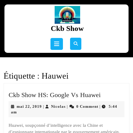
Skip
to
content
Skip
Ckb Show
to
content
Open
Button
Étiquette :
Hauwei
Ckb
Ckb Show HS: Google Vs Huawei
Show
mai
Nicolas
mai 22, 2019
Nicolas
0 Comment
5:44
|
|
|
HS:
22,
am
Google
2019
Vs
Huawei, soupçonné d’intelligence avec la Chine et
d’espionnage internationale par le gouvernement américain,