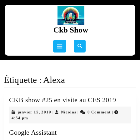
Skip
to
content
Skip
Ckb Show
to
content
Open
Button
Étiquette :
Alexa
CKB
CKB show #25 en visite au CES 2019
show
janvier
Nicolas
janvier 15, 2019
Nicolas
0 Comment
|
|
|
#25
15,
4:54 pm
en
2019
visite
Google Assistant