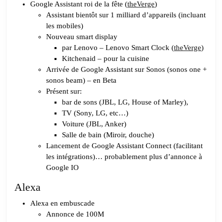
au
Google Assistant roi de la fête (
theVerge
)
CES
Assistant bientôt sur 1 milliard d’appareils (incluant
2019
les mobiles)
Nouveau smart display
par Lenovo – Lenovo Smart Clock (
theVerge
)
Kitchenaid – pour la cuisine
Arrivée de Google Assistant sur Sonos (sonos one +
sonos beam) – en Beta
Présent sur:
bar de sons (JBL, LG, House of Marley),
TV (Sony, LG, etc…)
Voiture (JBL, Anker)
Salle de bain (Miroir, douche)
Lancement de Google Assistant Connect (facilitant
les intégrations)… probablement plus d’annonce à
Google IO
Alexa
Alexa en embuscade
Annonce de 100M