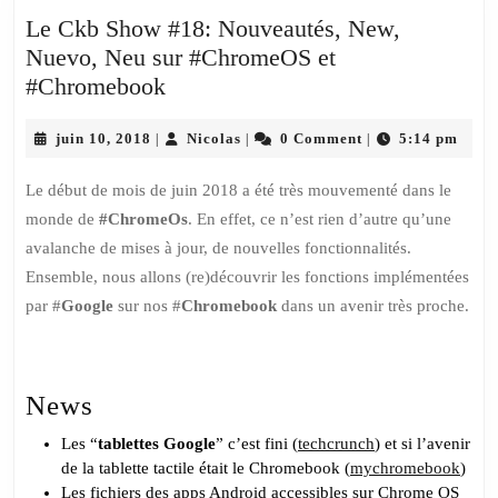
Le Ckb Show #18: Nouveautés, New,
Nuevo, Neu sur #ChromeOS et
Le
#Chromebook
Ckb
juin
Show
Nicolas
juin 10, 2018
Nicolas
0 Comment
5:14 pm
|
|
|
10,
#18:
2018
Le début de mois de juin 2018 a été très mouvementé dans le
Nouveautés,
monde de
#ChromeOs
. En effet, ce n’est rien d’autre qu’une
New,
avalanche de mises à jour, de nouvelles fonctionnalités.
Nuevo,
Ensemble, nous allons (re)découvrir les fonctions implémentées
Neu
par #
Google
sur nos #
Chromebook
dans un avenir très proche.
sur
#ChromeOS
et
#Chromebook
News
Les “
tablettes Google
” c’est fini (
techcrunch
) et si l’avenir
de la tablette tactile était le Chromebook (
mychromebook
)
Les fichiers des apps Android accessibles sur Chrome OS