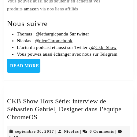
Vous pouvez aussi nous soutenir en achetant vos
produits
amazon
via nos liens affiliés
Nous suivre
Thomas :
@lethargicpanda
Sur twitter
Nicolas :
@nicoChromebook
L’actu du podcast et aussi sur Twitter :
@Ckb_Show
Vous pouvez aussi échanger avec nous sur
Telegram
READ
READ MORE
MORE
CKB Show Hors Série: interview de
Sébastien Gabriel, Designer dans l’équipe
CKB
ChromeOS
Show
Hors
septembre
Nicolas
septembre 30, 2017
Nicolas
0 Comments
|
|
|
30,