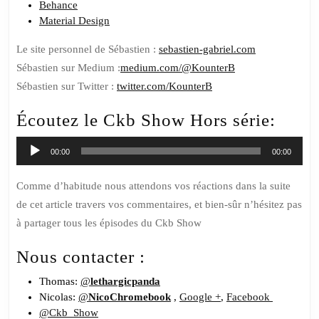
Behance
Material Design
Le site personnel de
Sébastien :
sebastien-gabriel.com
Sébastien sur Medium :
medium.com/@KounterB
Sébastien sur Twitter :
twitter.com/KounterB
Écoutez le Ckb Show Hors série:
Lecteur
00:00
00:00
audio
Comme d’habitude nous attendons vos réactions dans la suite
de cet article travers vos commentaires, et bien-sûr n’hésitez pas
à partager tous les épisodes du Ckb Show
Nous contacter :
Thomas:
@
lethargicpanda
Nicolas:
@
NicoChromebook
,
Google +
,
Facebook
@Ckb_Show