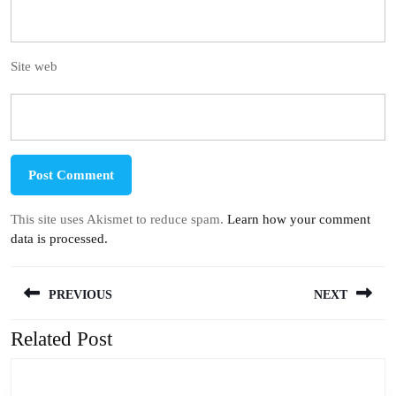
Site web
This site uses Akismet to reduce spam.
Learn how your comment
data is processed.
Navigation
PREVIOUS
NEXT
de
l’article
Related Post
Previous
Next
post:
post: