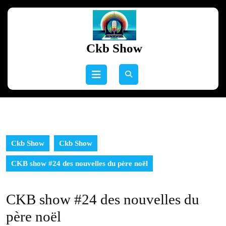
Skip
to
content
Skip
Ckb Show
to
content
Open
Button
Ckb Show
Ckb Show
CKB show #24 des nouvelles du père noël
CKB show #24 des nouvelles du
père noël