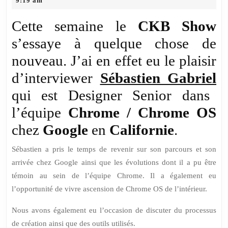
9:19 am
Série:
2017
interview
Cette semaine le
CKB Show
de
s’essaye à quelque chose de
Sébastien
nouveau. J’ai en effet eu le plaisir
Gabriel,
Designer
d’interviewer
Sébastien Gabriel
dans
qui est Designer Senior dans
l’équipe
l’équipe
Chrome / Chrome OS
ChromeOS
chez
Google
en
Californie
.
Sébastien a pris le temps de revenir sur son parcours et son
arrivée chez Google ainsi que les évolutions dont il a pu être
témoin au sein de l’équipe Chrome. Il a également eu
l’opportunité de vivre ascension de Chrome OS de l’intérieur.
Nous avons également eu l’occasion de discuter du processus
de création ainsi que des outils utilisés.