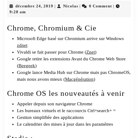
décembre
Nicolas
Des
décembre 24, 2019
Nicolas
0 Comment
|
|
|
24,
9:28 am
Gros
2019
sou
Chrome, Chromium & Cie
« Ci »
Microsoft Edge basé sur Chromium arrive sur Windows
zdnet
Vivaldi se fait passer pour Chrome (
Znet
)
Google retire les extensions Avast du Chrome Web Store
(
Beegeek
)
Google lance Media Hub sur Chrome mais pas ChromeOS,
mais nous avons mieux (
Macgénération
)
Chrome OS les nouveautés à venir
Appeler depuis son navigateur Chrome
Les bureaux virtuels et le raccourcis Ctrl+search+ =
Gestion simplifiée des applications
Le calendrier des mises à jour dans les paramètres