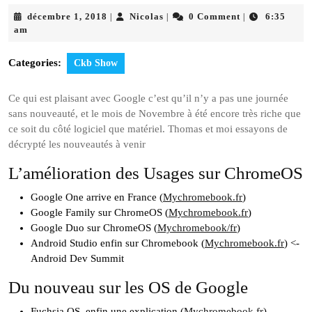
décembre
Nicolas
décembre 1, 2018
Nicolas
0 Comment
6:35
|
|
|
1,
am
2018
Categories:
Ckb Show
Ce qui est plaisant avec Google c’est qu’il n’y a pas une journée
sans nouveauté, et le mois de Novembre à été encore très riche que
ce soit du côté logiciel que matériel. Thomas et moi essayons de
décrypté les nouveautés à venir
L’amélioration des Usages sur ChromeOS
Google One arrive en France (
Mychromebook.fr
)
Google Family sur ChromeOS (
Mychromebook.fr
)
Google Duo sur ChromeOS (
Mychromebook/fr
)
Android Studio enfin sur Chromebook (
Mychromebook.fr
) <-
Android Dev Summit
Du nouveau sur les OS de Google
Fuchsia OS, enfin une explication (
Mychromebook.fr
)