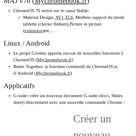
MAJ v70 (
Mychromebook.fr
)
ChromeOS 70 arrive sur le canal Stable:
Material Design,
AV1
,
TLS
, Meilleur support du mode
tablette (clavier flottant),Picture in picture
(
extension
)etc…
Linux / Android
Le projet Crostini apporte encore de nouvelles fonctions à
ChromeOS (
Mychromebook.fr
)
Better Together, la fonction continuité de ChromeOS et
d’Android (
Mychromebook.fr
)
Applicatifs
G-suite: créer un nouveau document G-suite (docs, Slider,
sheet) directement avec une nouvelle commande Chrome :
Créer un
nouveau