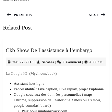
Navigation
PREVIOUS
NEXT
de
l’article
Related Post
Previous
Next
post:
post:
Ckb
Ckb Show De l’assistance à l’embargo
Show
mai
Nicolas
De
mai 27, 2019
Nicolas
0 Comment
5:00 am
|
|
|
27,
l’assista
2019
La Google IO (
Mychromebook
)
à
l’embarg
Assistant hors ligne
l’accessibilité : Live caption, Live replay, projet Euphonia
Google soucieux des données personnelles ( maps,
Chrome, suppression de l’historique 3 mois ou 18 mois,
google.com/dashboard
)
Plug pour
jumboprivacy.com