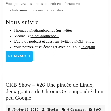
Vous pouvez aussi nous soutenir en achetant vos
produits
amazon
via nos liens affiliés
Nous suivre
Thomas :
@lethargicpanda
Sur twitter
Nicolas :
@nicoChromebook
L’actu du podcast et aussi sur Twitter :
@Ckb_Show
Vous pouvez aussi échanger avec nous sur
Telegram
READ
READ MORE
MORE
CKB Show – #26 Une pincée de Linux,
deux gouttes de ChromeOS, saupoudré d’un
CKB
peu Google
Show
–
février
Nicolas
février 10, 2019
Nicolas
0 Comment
8:05
|
|
|