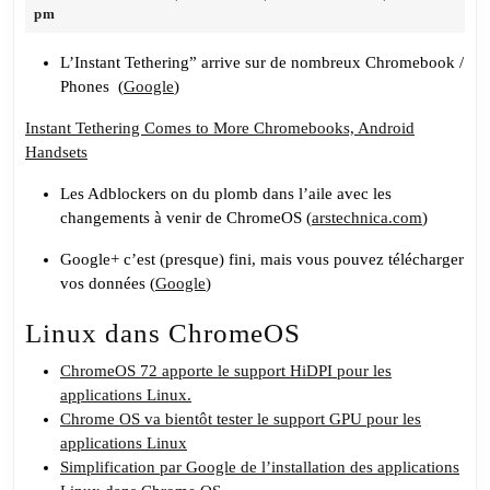
10,
pm
#26
2019
Une
L’Instant Tethering” arrive sur de nombreux Chromebook /
pincée
Phones (
Google
)
de
Instant Tethering Comes to More Chromebooks, Android
Linux,
Handsets
deux
gouttes
Les Adblockers on du plomb dans l’aile avec les
changements à venir de ChromeOS (
arstechnica.com
)
de
ChromeOS,
Google+ c’est (presque) fini, mais vous pouvez télécharger
saupoudré
vos données (
Google
)
d’un
Linux dans ChromeOS
peu
Google
ChromeOS 72 apporte le support HiDPI pour les
applications Linux.
Chrome OS va bientôt tester le support GPU pour les
applications Linux
Simplification par Google de l’installation des applications