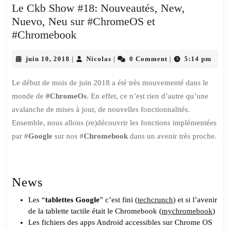
Le Ckb Show #18: Nouveautés, New,
Nuevo, Neu sur #ChromeOS et
Le
#Chromebook
Ckb
juin
Show
Nicolas
juin 10, 2018
Nicolas
0 Comment
5:14 pm
|
|
|
10,
#18:
2018
Le début de mois de juin 2018 a été très mouvementé dans le
Nouveautés,
monde de
#ChromeOs
. En effet, ce n’est rien d’autre qu’une
New,
avalanche de mises à jour, de nouvelles fonctionnalités.
Nuevo,
Ensemble, nous allons (re)découvrir les fonctions implémentées
Neu
par #
Google
sur nos #
Chromebook
dans un avenir très proche.
sur
#ChromeOS
et
#Chromebook
News
Les “
tablettes Google
” c’est fini (
techcrunch
) et si l’avenir
de la tablette tactile était le Chromebook (
mychromebook
)
Les fichiers des apps Android accessibles sur Chrome OS