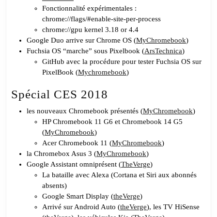
Fonctionnalité expérimentales :
chrome://flags/#enable-site-per-process
chrome://gpu kernel 3.18 or 4.4
Google Duo arrive sur Chrome OS (
MyChromebook
)
Fuchsia OS “marche” sous Pixelbook (
ArsTechnica
)
GitHub avec la procédure pour tester Fuchsia OS sur
PixelBook (
Mychromebook
)
Spécial CES 2018
les nouveaux Chromebook présentés (
MyChromebook
)
HP Chromebook 11 G6 et Chromebook 14 G5
(
MyChromebook
)
Acer Chromebook 11 (
MyChromebook
)
la Chromebox Asus 3 (
MyChromebook
)
Google Assistant omniprésent (
TheVerge
)
La bataille avec Alexa (Cortana et Siri aux abonnés
absents)
Google Smart Display (
theVerge
)
Arrivé sur Android Auto (
theVerge
), les TV HiSense