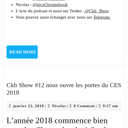
Nicolas :
@nicoChromebook
L’actu du podcast et aussi sur Twitter :
@Ckb_Show
Vous pouvez aussi échanger avec nous sur
Telegram
READ
READ MORE
MORE
Ckb Show #12 nous ouvre les portes du CES
Ckb
2018
Show
#12
janvier
Nicolas
janvier 22, 2018
Nicolas
0 Comment
9:27 am
|
|
|
22,
nous
2018
L’année 2018 commence bien
ouvre