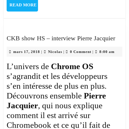
READ
READ MORE
MORE
CKB
CKB show HS – interview Pierre Jacquier
show
mars
Nicolas
HS
mars 17, 2018
Nicolas
0 Comment
8:00 am
|
|
|
17,
–
2018
L’univers de
Chrome OS
inter
s’agrandit et les développeurs
Pierr
Jacqu
s’en intéresse de plus en plus.
Découvrons ensemble
Pierre
Jacquier
, qui nous explique
comment il est arrivé sur
Chromebook et ce qu’il fait de