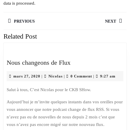
data is processed.
Navigation
PREVIOUS
NEXT
de
l’article
Related Post
Previous
Next
post:
post:
Nous
Nous changeons de Flux
changeons
mars
Nicolas
de
mars 27, 2020
Nicolas
0 Comment
9:27 am
|
|
|
27,
Flux
2020
Salut à tous, C’est Nicolas pour le CKB SHow.
Aujourd’hui je m’invite quelques instants dans vos oreilles pour
vous annoncer que notre podcast change de flux RSS. Si vous
n’avez pas eu de nouvelles de nous depuis 2 mois c’est que
vous n’avez pas encore migré sur notre nouveau flux.