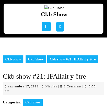
Skip
to
Ckb Show
content
Skip
to
Open
content
Button
Ckb Show
Ckb Show
Ckb show #21: IFAllait y être
Ckb show #21: IFAllait y être
septembre
Nicolas
septembre 17, 2018
Nicolas
0 Comment
5:55
|
|
|
17,
am
2018
Categories:
Ckb Show