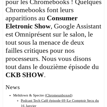
pour les Chromebooks ! Quelques
les
portes
Chromebooks font leurs
du
apparitions au
Consumer
CES
Eletronic Show
, Google Assistant
2018
est Omniprésent sur le salon, le
tout sous la menace de deux
failles critiques pour nos
processeurs. Nous vous disons
tout dans le douzième épisode du
CKB SHOW
.
News
Meltdown & Spectre (
Chromeunboxed
)
Podcast Tech Café épisode 69
|
Le Comptoir Secu du
16 Janvier