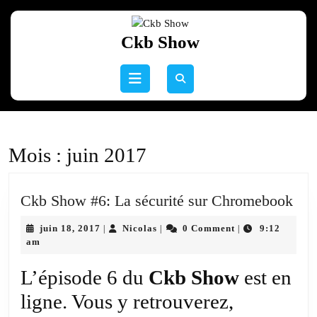
Skip
to
Ckb Show
content
Skip
to
Open
content
Button
Mois :
juin 2017
Ck
Ckb Show #6: La sécurité sur Chromebook
Sh
juin
Nicolas
juin 18, 2017
Nicolas
0 Comment
9:12
|
|
|
#6:
18,
am
La
2017
sécu
L’épisode 6 du
Ckb Show
est en
sur
ligne. Vous y retrouverez,
Chr