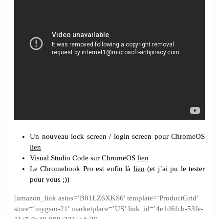
Un nouveau lock screen / login screen pour ChromeOS
lien
Visual Studio Code sur ChromeOS
lien
Le Chromebook Pro est enfin là
lien
(et j’ai pu le tester
pour vous ;))
[amazon_link asins=’B01LZ6XKS6′ template=’ProductGrid’
store=’mygsm-21′ marketplace=’US’ link_id=’4e1d6fcb-53fe-