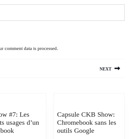
r comment data is processed.
NEXT
Next
post:
ow #7: Les
Capsule CKB Show:
nts usages d’un
Chromebook sans les
Ckb
Capsule
book
outils Google
Show
CKB