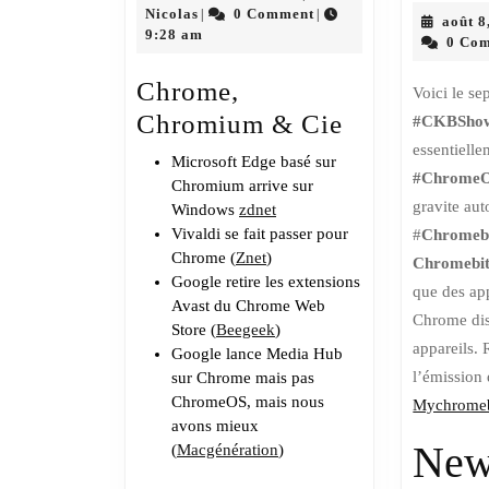
Nicolas
24,
Nicolas
0 Comment
|
|
Gros
août 8
2019
9:28 am
0 Co
sou
« Ci »
Chrome,
Voici le s
Chromium & Cie
#CKBSho
essentielle
Microsoft Edge basé sur
#Chrome
Chromium arrive sur
gravite aut
Windows
zdnet
Vivaldi se fait passer pour
#
Chromeb
Chrome (
Znet
)
Chromebi
Google retire les extensions
que des ap
Avast du Chrome Web
Chrome dis
Store (
Beegeek
)
appareils. 
Google lance Media Hub
l’émission 
sur Chrome mais pas
ChromeOS, mais nous
Mychromeb
avons mieux
New
(
Macgénération
)