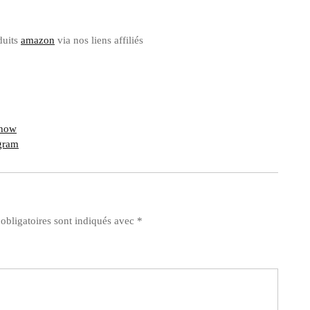
duits
amazon
via nos liens affiliés
how
gram
obligatoires sont indiqués avec
*