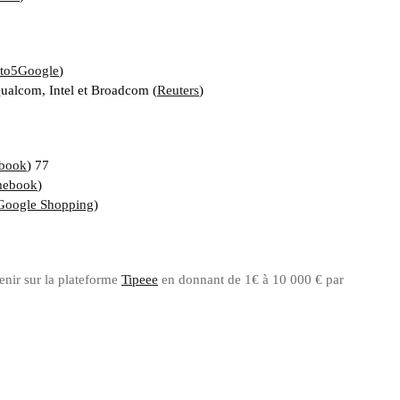
to5Google
)
ualcom, Intel et Broadcom (
Reuters
)
book
) 77
mebook
)
Google Shopping
)
ir sur la plateforme
Tipeee
en donnant de 1€ à 10 000 € par
Soutenez
nous sur
Tipeee