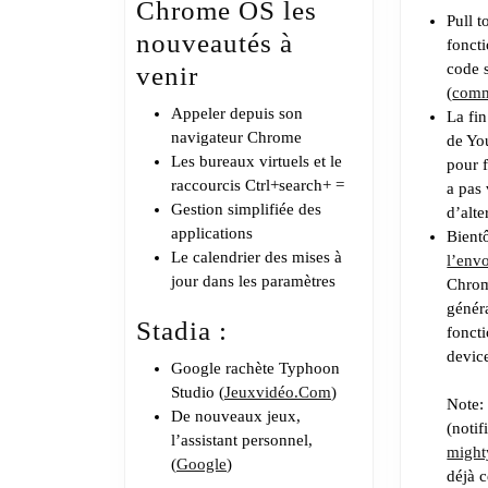
Chrome OS les
Pull t
nouveautés à
foncti
code 
venir
(
comm
Appeler depuis son
La fin
navigateur Chrome
de Yo
Les bureaux virtuels et le
pour 
raccourcis Ctrl+search+ =
a pas
Gestion simplifiée des
d’alte
applications
Bient
Le calendrier des mises à
l’env
jour dans les paramètres
Chro
génér
Stadia :
foncti
devic
Google rachète Typhoon
Studio (
Jeuxvidéo.Com
)
Note
De nouveaux jeux,
(notif
l’assistant personnel,
might
(
Google
)
déjà 