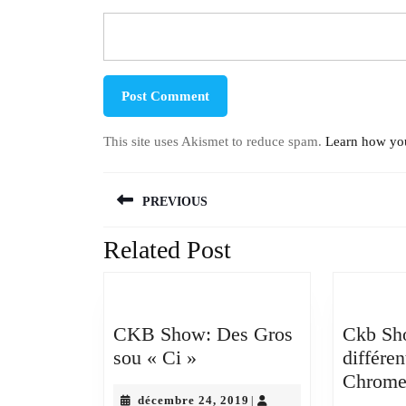
This site uses Akismet to reduce spam.
Learn how you
Navigation
PREVIOUS
de
l’article
Related Post
Previous
post:
CKB Show: Des Gros
Ckb Sh
CKB
sou « Ci »
différe
Show:
Chrome
Des
décembre
décembre 24, 2019
|