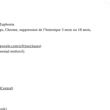
t Euphonia
s, Chrome, suppression de l’historique 3 mois ou 18 mois,
.google.com/u/0/purchases
)
rental renforcé)
Central
)
ook
)