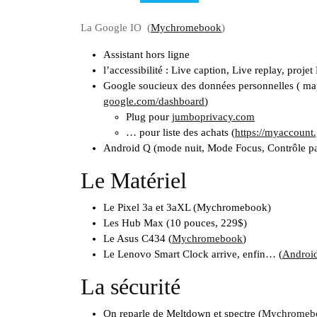
La Google IO (
Mychromebook
)
Assistant hors ligne
l’accessibilité : Live caption, Live replay, proje
Google soucieux des données personnelles ( map
google.com/dashboard
)
Plug pour
jumboprivacy.com
… pour liste des achats (
https://myaccount
Android Q (mode nuit, Mode Focus, Contrôle pa
Le Matériel
Le Pixel 3a et 3aXL (Mychromebook)
Les Hub Max (10 pouces, 229$)
Le Asus C434 (
Mychromebook
)
Le Lenovo Smart Clock arrive, enfin… (
Android
La sécurité
On reparle de Meltdown et spectre (
Mychromeb