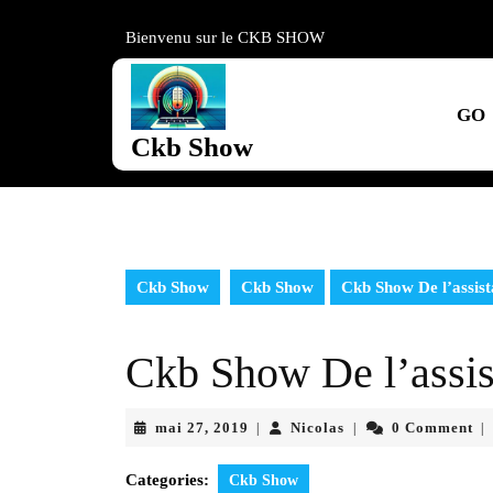
Skip
to
Bienvenu sur le CKB SHOW
content
Skip
to
GO
content
Ckb Show
Ckb Show
Ckb Show
Ckb Show De l’assis
Ckb Show De l’assis
mai
Nicolas
mai 27, 2019
Nicolas
0 Comment
|
|
|
27,
2019
Categories:
Ckb Show