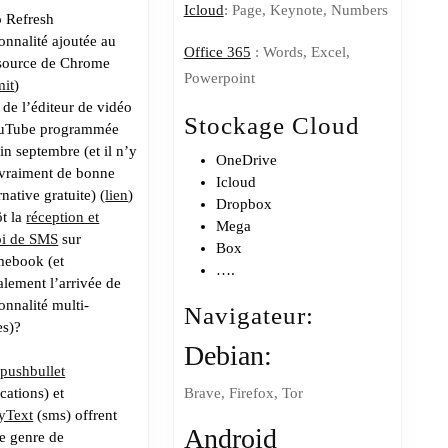
Icloud
: Page, Keynote, Numbers
o Refresh
onnalité ajoutée au
Office 365
: Words, Excel,
source de Chrome
Powerpoint
it
)
 de l’
éditeur de vidéo
Stockage Cloud
uTube programmée
fin septembre
(et il n’y
OneDrive
 vraiment de bonne
Icloud
rnative gratuite) (
lien
)
Dropbox
ôt la
réception et
Mega
oi de SMS
sur
Box
mebook
(et
….
alement l’arrivée de
onnalité multi-
Navigateur:
es)?
Debian:
:
pushbullet
ications) et
Brave, Firefox, Tor
yText
(sms) offrent
Android
ce genre de