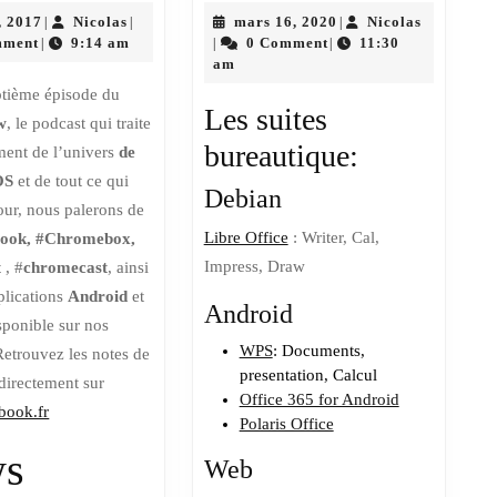
août
#7:
Nicolas
Show:
mars
Nicolas
, 2017
Nicolas
mars 16, 2020
Nicolas
|
|
|
8,
16,
mment
9:14 am
0 Comment
11:30
|
|
|
Les
Chromebook
2017
2020
am
différents
sans
eptième épisode du
usages
les
Les suites
w
, le podcast qui traite
d’un
outils
bureautique:
ment de l’univers
de
Chromebook
Google
OS
et de tout ce qui
Debian
our, nous palerons de
Libre Office
: Writer, Cal,
ook, #Chromebox,
Impress, Draw
t
, #
chromecast
, ainsi
plications
Android
et
Android
ponible sur nos
WPS
: Documents,
Retrouvez les notes de
presentation, Calcul
directement sur
Office 365 for Android
ook.fr
Polaris Office
s
Web