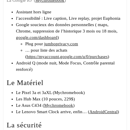
La Google IO (
Mychromebook
)
à
l’embarg
Assistant hors ligne
l’accessibilité : Live caption, Live replay, projet Euphonia
Google soucieux des données personnelles ( maps,
Chrome, suppression de l’historique 3 mois ou 18 mois,
google.com/dashboard
)
Plug pour
jumboprivacy.com
… pour liste des achats
(
https://myaccount.google.com/u/0/purchases
)
Android Q (mode nuit, Mode Focus, Contrôle parental
renforcé)
Le Matériel
Le Pixel 3a et 3aXL (Mychromebook)
Les Hub Max (10 pouces, 229$)
Le Asus C434 (
Mychromebook
)
Le Lenovo Smart Clock arrive, enfin… (
AndroidCentral
)
La sécurité