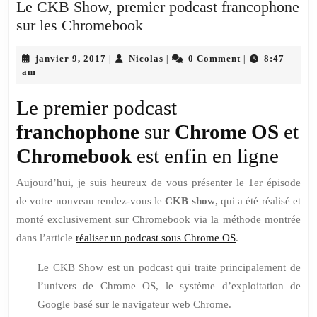
Le CKB Show, premier podcast francophone
Le
sur les Chromebook
CKB
janvier
Show,
Nicolas
janvier 9, 2017
Nicolas
0 Comment
8:47
|
|
|
9,
am
premier
2017
podcast
Le premier podcast
francophone
franchophone
sur
Chrome
OS
et
sur
Chromebook
est enfin en ligne
les
Chromebook
Aujourd’hui, je suis heureux de vous présenter le 1er épisode
de votre nouveau rendez-vous le
CKB show
, qui a été réalisé et
monté exclusivement sur Chromebook via la méthode montrée
dans l’article
réaliser un podcast sous Chrome OS
.
Le CKB Show est un podcast qui traite principalement de
l’univers de Chrome OS, le système d’exploitation de
Google basé sur le navigateur web Chrome.