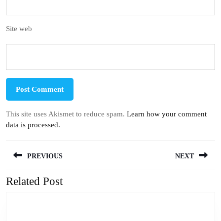
Site web
This site uses Akismet to reduce spam.
Learn how your comment
data is processed.
Navigation
PREVIOUS
NEXT
de
l’article
Related Post
Previous
Next
post:
post: