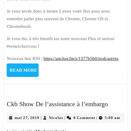
Je vous invite donc à mettre à jours votre flux pour nous
entendre parler plus souvent de Chrome, Chrome OS et
Chromebook.
Je vous dis, à très bientôt sur notre nouveau Flux et surtout
#restezchezvous !
Nouveau lien RSS :
https://anchor.fm/s/1377b5b0/podcast/rss
READ
READ MORE
MORE
Ckb
Ckb Show De l’assistance à l’embargo
Show
mai
Nicolas
De
mai 27, 2019
Nicolas
0 Comment
5:00 am
|
|
|
27,
l’assista
2019