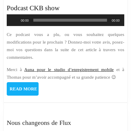
Podcast CKB show
Lecteur
00:00
00:00
audio
Ce podcast vous a plu, ou vous souhaitez quelques
modifications pour le prochain ? Donnez-moi votre avis, posez-
moi vos questions dans la suite de cet article à travers vos
commentaires.
Merci à
Auna pour le studio d’enregistrement mobile
et à
Thomas pour m’avoir accompagné et sa grande patience 😉
READ
READ MORE
MORE
Nous
Nous changeons de Flux
changeons