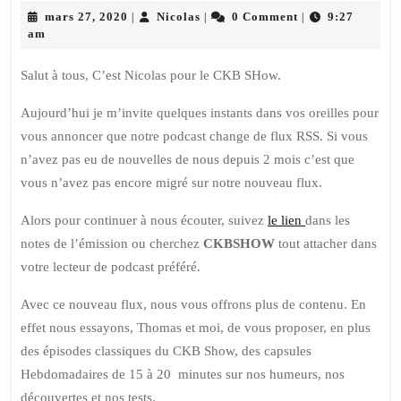
mars
Nicolas
de
mars 27, 2020
Nicolas
0 Comment
9:27
|
|
|
27,
am
Flux
2020
Salut à tous, C’est Nicolas pour le CKB SHow.
Aujourd’hui je m’invite quelques instants dans vos oreilles pour
vous annoncer que notre podcast change de flux RSS. Si vous
n’avez pas eu de nouvelles de nous depuis 2 mois c’est que
vous n’avez pas encore migré sur notre nouveau flux.
Alors pour continuer à nous écouter, suivez
le lien
dans les
notes de l’émission ou cherchez
CKBSHOW
tout attacher dans
votre lecteur de podcast préféré.
Avec ce nouveau flux, nous vous offrons plus de contenu. En
effet nous essayons, Thomas et moi, de vous proposer, en plus
des épisodes classiques du CKB Show, des capsules
Hebdomadaires de 15 à 20 minutes sur nos humeurs, nos
découvertes et nos tests.