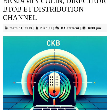
BENJAMIN COLIN, DIRECTEUR
BTOB ET DISTRIBUTION
CHANNEL
mars
Nicolas
mars 31, 2019
Nicolas
0 Comment
8:00 pm
|
|
|
31,
2019