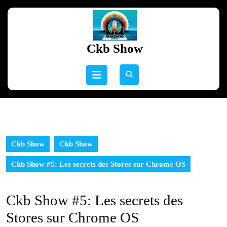
Skip
to
content
Skip
Ckb Show
to
content
Open
Button
Ckb Show
Ckb Show
Ckb Show #5: Les secrets des Stores sur Chrome OS
Ckb Show #5: Les secrets des
Stores sur Chrome OS