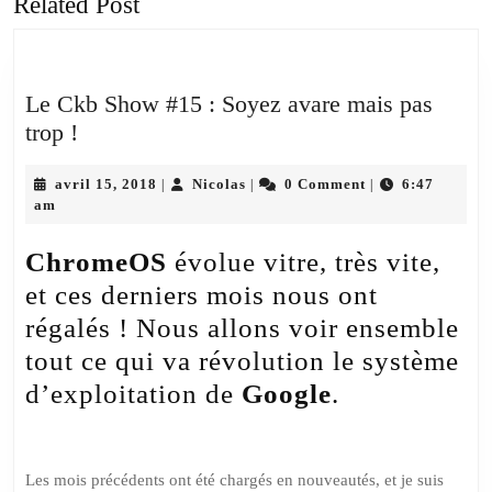
Related Post
Previous
Next
post:
post:
Le Ckb Show #15 : Soyez avare mais pas
Le
trop !
Ckb
Show
avril
Nicolas
avril 15, 2018
Nicolas
0 Comment
6:47
|
|
|
15,
am
#15
2018
:
ChromeOS
évolue vitre, très vite,
Soyez
et ces derniers mois nous ont
avare
régalés ! Nous allons voir ensemble
mais
tout ce qui va révolution le système
pas
trop
d’exploitation de
Google
.
!
Les mois précédents ont été chargés en nouveautés, et je suis