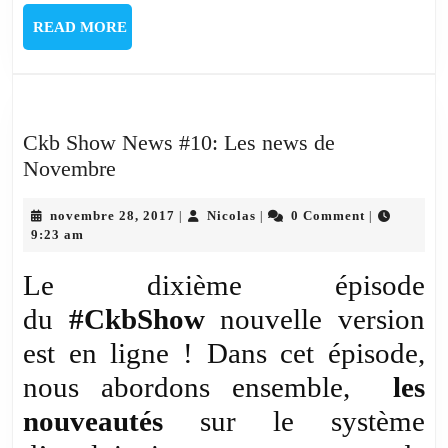
READ
READ MORE
MORE
Ckb Show News #10: Les news de
Ckb
Novembre
Show
News
novembre
Nicolas
novembre 28, 2017
Nicolas
0 Comment
|
|
|
28,
9:23 am
#10:
2017
Les
Le dixième épisode
news
du
#CkbShow
nouvelle version
de
est en ligne ! Dans cet épisode,
Novembre
nous abordons ensemble,
les
nouveautés
sur le système