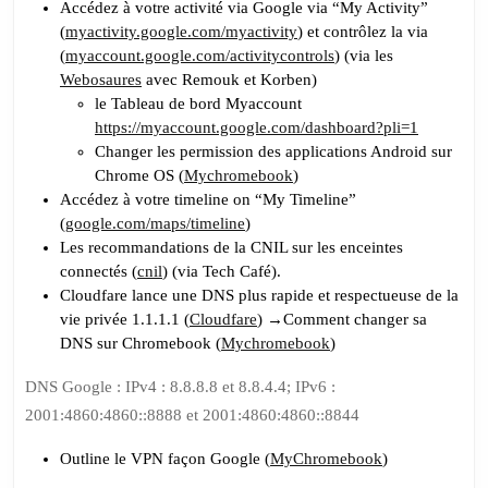
Accédez à votre activité via Google via “My Activity”
(
myactivity.google.com/myactivity
) et contrôlez la via
(
myaccount.google.com/activitycontrols
) (via les
Webosaures
avec Remouk et Korben)
le Tableau de bord Myaccount
https://myaccount.google.com/dashboard?pli=1
Changer les permission des applications Android sur
Chrome OS (
Mychromebook
)
Accédez à votre timeline on “My Timeline”
(
google.com/maps/timeline
)
Les recommandations de la CNIL sur les enceintes
connectés (
cnil
) (via Tech Café).
Cloudfare lance une DNS plus rapide et respectueuse de la
vie privée 1.1.1.1 (
Cloudfare
) →Comment changer sa
DNS sur Chromebook (
Mychromebook
)
DNS Google :
IPv4 : 8.8.8.8 et 8.8.4.4; IPv6 :
2001:4860:4860::8888 et 2001:4860:4860::8844
Outline le VPN façon Google (
MyChromebook
)