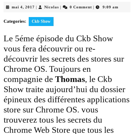
mai
Nicolas
mai 4, 2017
Nicolas
0 Comment
9:09 am
|
|
|
4,
2017
Categories:
Ckb Show
Le 5éme épisode du Ckb Show
vous fera découvrir ou re-
découvrir les secrets des stores sur
Chrome OS. Toujours en
compagnie de
Thomas
, le Ckb
Show traite aujourd’hui du dossier
épineux des différentes applications
store sur Chrome OS. vous
trouverez tous les secrets du
Chrome Web Store que tous les