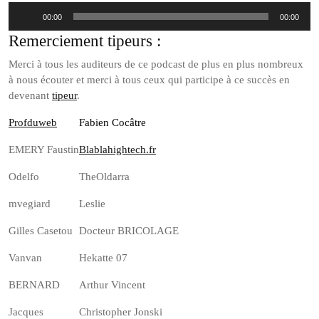
Lecteur
00:00
00:00
audio
Remerciement tipeurs :
Merci à tous les auditeurs de ce podcast de plus en plus nombreux
à nous écouter et merci à tous ceux qui participe à ce succès en
devenant
tipeur
.
Profduweb
Fabien Cocâtre
EMERY Faustin
Blablahightech.fr
Odelfo
TheOldarra
mvegiard
Leslie
Gilles Casetou
Docteur BRICOLAGE
Vanvan
Hekatte 07
BERNARD
Arthur Vincent
Jacques
Christopher Jonski