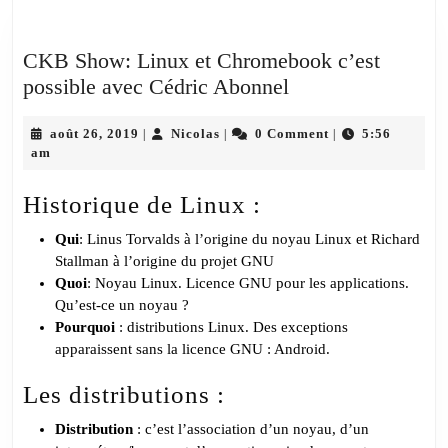
CKB Show: Linux et Chromebook c’est
CKB
possible avec Cédric Abonnel
Show:
août
Nicolas
Linux
août 26, 2019
Nicolas
0 Comment
5:56
|
|
|
26,
am
et
2019
Chromebook
Historique de Linux :
c’est
possible
Qui
: Linus Torvalds à l’origine du noyau Linux et Richard
Stallman à l’origine du projet GNU
avec
Quoi
: Noyau Linux. Licence GNU pour les applications.
Cédric
Qu’est-ce un noyau ?
Abonnel
Pourquoi
: distributions Linux. Des exceptions
apparaissent sans la licence GNU : Android.
Les distributions :
Distribution
: c’est l’association d’un noyau, d’un