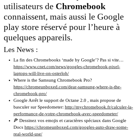
utilisateurs de
Chromebook
connaissent, mais aussi le Google
play store réservé pour l’heure à
quelques appareils.
Les News :
La fin des Chromebooks ‘made by Google’? Pas si vite…
https://www.cnet.com/news/googles-chromebook-pixel-
laptops-will-live-on-osterloh/
Where is the Samsung Chromebook Pro?
https://chromeunboxed.com/dear-samsung-where-is-the-
chromebook-pro/
Google Arrêt le support de Octane 2.0 , mais propose de
basculer sur Speedometer:
http://mychromebook.fr/calculer-la-
performance-de-votre-chromebook-avec-speedometer/
🍕 Dessinez vos emojis et caractères spéciaux dans Google
Docs
https://chromeunboxed.com/googles-auto-draw-some-
real-world-use/