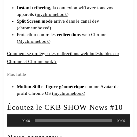
Instant tethering
, la connexion wifi avec tous vos
appareils (
mychromebook
)
Split Screen mode
arrive dans le canal dev
(
chromeunboxed
)
Protection contre les
redirections
web Chrome
(
Mychromebook
)
Comment se protéger des redirections web indésirables sur
Chrome et Chromebook ?
Plus futile
Motion Still
et
figure géométrique
comme Avatar de
profil Chrome OS (
mychromebook
)
Écoutez le CKB SHOW News #10
Lecteur
00:00
00:00
audio