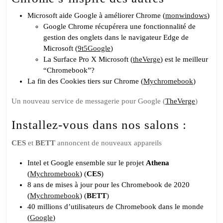
du
BETT
Microsoft aide Google à améliorer Chrome (
monwindows
)
Google Chrome récupérera une fonctionnalité de
chez
gestion des onglets dans le navigateur Edge de
Google
Microsoft (
9t5Google
)
La Surface Pro X Microsoft (
theVerge
) est le meilleur
“Chromebook”?
La fin des Cookies tiers sur Chrome (
Mychromebook
)
Un nouveau service de messagerie pour Google (
TheVerge
)
Installez-vous dans nos salons :
CES
et
BETT
annoncent de nouveaux appareils
Intel et Google ensemble sur le projet
Athena
(
Mychromebook
) (
CES
)
8 ans de mises à jour pour les Chromebook de 2020
(
Mychromebook
) (
BETT
)
40 millions d’utilisateurs de Chromebook dans le monde
(
Google
)