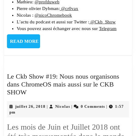
Mathieu:
@profduweb
Pierre olivier Dybman:
@cr0vax
Nicolas :
@nicoChromebook
L’actu du podcast et aussi sur Twitter :
@Ckb_Show
Vous pouvez aussi échanger avec nous sur
Telegram
READ
READ MORE
MORE
Le Ckb Show #19: Nous nous organisons
dans ChromeOS mais aussi sur le CKB
Le
SHOW
Ckb
Show
juillet
Nicolas
juillet 26, 2018
Nicolas
0 Comments
1:57
|
|
|
26,
pm
#19:
2018
Nous
Les mois de Juin et Juillet 2018 ont
nous