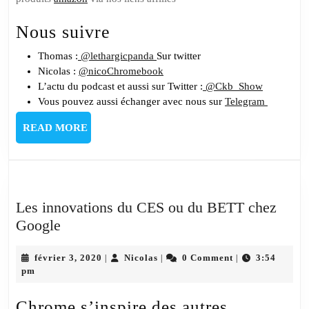
Nous suivre
Thomas :
@lethargicpanda
Sur twitter
Nicolas :
@nicoChromebook
L’actu du podcast et aussi sur Twitter :
@Ckb_Show
Vous pouvez aussi échanger avec nous sur
Telegram
READ
READ MORE
MORE
Les innovations du CES ou du BETT chez
Les
Google
innovations
du
février
Nicolas
février 3, 2020
Nicolas
0 Comment
3:54
|
|
|
3,
pm
CES
2020
ou
Chrome s’inspire des autres