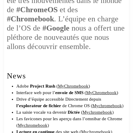
été très mouvementés dans le monde
organisons
de
#ChromeOS
et des
dans
#Chromebook
. L’équipe en charge
ChromeOS
mais
de l’OS de
#Google
nous a offert une
aussi
pléthore de nouveautés que nous
sur
allons découvrir ensemble.
le
CKB
SHOW
News
Adobe
Project Rush
(
MyChromebook
)
Interface web pour l’
envoie de SMS
(
MyChromebook
)
Drive d’équipe accessible Directement depuis
l’explorateur de fichier
de Chrome OS (
Mychromebook)
La saisie vocale va devenir
Dictée
(
Mychromebook)
Les favicones pour les aperçu dans l’omnibar de Chrome
(Mychromebook)
Lecture en continue
des site web (
Mychromebook)