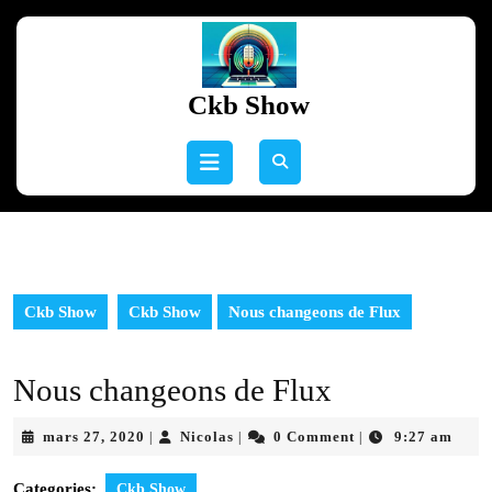
Skip
to
content
Skip
Ckb Show
to
content
Open
Button
Ckb Show
Ckb Show
Nous changeons de Flux
Nous changeons de Flux
mars
Nicolas
mars 27, 2020
Nicolas
0 Comment
9:27 am
|
|
|
27,
2020
Categories:
Ckb Show