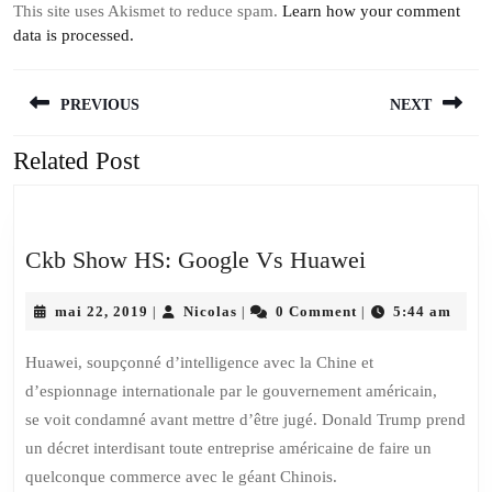
This site uses Akismet to reduce spam.
Learn how your comment
data is processed.
Navigation
PREVIOUS
NEXT
de
l’article
Related Post
Previous
Next
post:
post:
Ckb
Ckb Show HS: Google Vs Huawei
Show
mai
Nicolas
HS:
mai 22, 2019
Nicolas
0 Comment
5:44 am
|
|
|
22,
Google
2019
Huawei, soupçonné d’intelligence avec la Chine et
Vs
d’espionnage internationale par le gouvernement américain,
Huawei
se voit condamné avant mettre d’être jugé. Donald Trump prend
un décret interdisant toute entreprise américaine de faire un
quelconque commerce avec le géant Chinois.