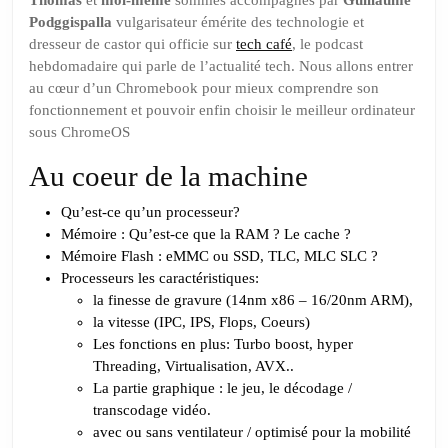
façon
Thomas
et
moi-même
sommes accompagnés par
Guillaume
Podggispalla
CKB
vulgarisateur émérite des technologie et
dresseur de castor qui officie sur
tech café
, le podcast
Show
hebdomadaire qui parle de l’actualité tech. Nous allons entrer
au cœur d’un Chromebook pour mieux comprendre son
fonctionnement et pouvoir enfin choisir le meilleur ordinateur
sous ChromeOS
Au coeur de la machine
Qu’est-ce qu’un processeur?
Mémoire : Qu’est-ce que la RAM ? Le cache ?
Mémoire Flash : eMMC ou SSD, TLC, MLC SLC ?
Processeurs les caractéristiques:
la finesse de gravure (14nm x86 – 16/20nm ARM),
la vitesse (IPC, IPS, Flops, Coeurs)
Les fonctions en plus: Turbo boost, hyper
Threading, Virtualisation, AVX..
La partie graphique : le jeu, le décodage /
transcodage vidéo.
avec ou sans ventilateur / optimisé pour la mobilité