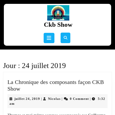
Skip
to
content
Skip
Ckb Show
to
content
Open
Button
Jour :
24 juillet 2019
La Chronique des composants façon CKB
La
Show
Chronique
juillet
Nicolas
juillet 24, 2019
Nicolas
0 Comment
5:32
|
|
|
des
24,
am
composants
2019