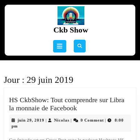
Skip
to
content
Skip
Ckb Show
to
content
Open
Button
Jour :
29 juin 2019
HS CkbShow: Tout comprendre sur Libra
HS
la monnaie de Facebook
CkbShow:
juin
Nicolas
juin 29, 2019
Nicolas
0 Comment
8:00
|
|
|
Tout
29,
pm
comprendre
2019