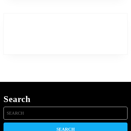
Search
Search
for: