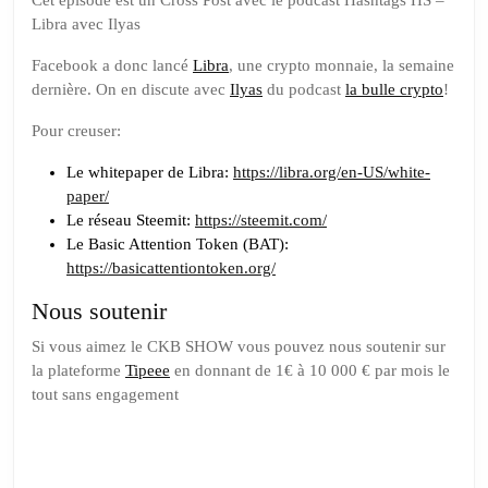
sur
Cet épisode est un Cross Post avec le podcast Hashtags HS –
Libra avec Ilyas
Libra
la
Facebook a donc lancé
Libra
, une crypto monnaie, la semaine
monnaie
dernière. On en discute avec
Ilyas
du podcast
la bulle crypto
!
de
Pour creuser:
Facebook
Le whitepaper de Libra:
https://libra.org/en-US/white-
paper/
Le réseau Steemit:
https://steemit.com/
Le Basic Attention Token (BAT):
https://basicattentiontoken.org/
Nous soutenir
Si vous aimez le CKB SHOW vous pouvez nous soutenir sur
la plateforme
Tipeee
en donnant de 1€ à 10 000 € par mois le
tout sans engagement
Soutenez
nous sur