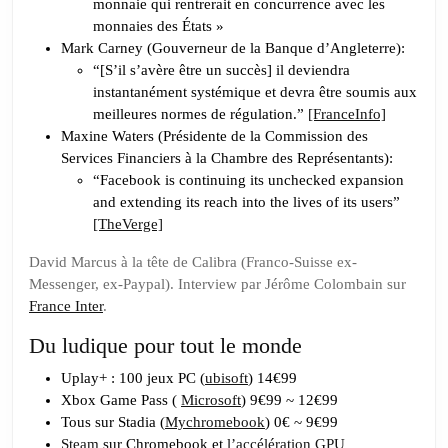
monnaie qui rentrerait en concurrence avec les
monnaies des États »
Mark Carney (Gouverneur de la Banque d’Angleterre):
“[S’il s’avère être un succès] il deviendra
instantanément systémique et devra être soumis aux
meilleures normes de régulation.”
[FranceInfo]
Maxine Waters (Présidente de la Commission des
Services Financiers à la Chambre des Représentants):
“Facebook is continuing its unchecked expansion
and extending its reach into the lives of its users”
[TheVerge]
David Marcus à la tête de Calibra (Franco-Suisse ex-
Messenger, ex-Paypal). Interview par Jérôme Colombain sur
France Inter
.
Du ludique pour tout le monde
Uplay+ : 100 jeux PC (
ubisoft
) 14€99
Xbox Game Pass (
Microsoft
) 9€99 ~ 12€99
Tous sur Stadia (
Mychromebook
) 0€ ~ 9€99
Steam
sur Chromebook et
l’accélération GPU