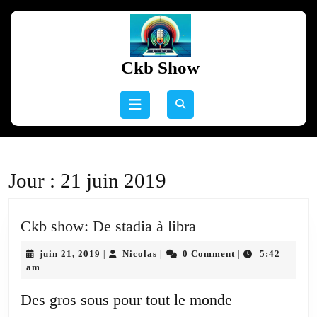
Skip
to
content
Skip
Ckb Show
to
content
Open
Button
Jour :
21 juin 2019
Ckb
Ckb show: De stadia à libra
show:
juin
Nicolas
juin 21, 2019
Nicolas
0 Comment
5:42
|
|
|
De
21,
am
stadia
2019
à
Des gros sous pour tout le monde