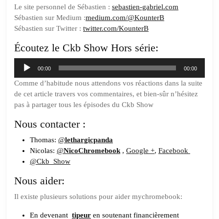
Le site personnel de
Sébastien :
sebastien-gabriel.com
Sébastien sur Medium :
medium.com/@KounterB
Sébastien sur Twitter :
twitter.com/KounterB
Écoutez le Ckb Show Hors série:
Lecteur
00:00
00:00
audio
Comme d’habitude nous attendons vos réactions dans la suite
de cet article travers vos commentaires, et bien-sûr n’hésitez
pas à partager tous les épisodes du Ckb Show
Nous contacter :
Thomas:
@
lethargicpanda
Nicolas:
@
NicoChromebook
,
Google +
,
Facebook
@Ckb_Show
Nous aider:
Il existe plusieurs solutions pour aider mychromebook:
En devenant
tipeur
en soutenant financièrement