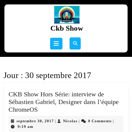
Skip
to
content
Skip
Ckb Show
to
content
Open
Button
Jour :
30 septembre 2017
CKB Show Hors Série: interview de
Sébastien Gabriel, Designer dans l’équipe
CKB
ChromeOS
Show
septembre
Nicolas
septembre 30, 2017
Nicolas
0 Comments
|
|
|
Hors
30,
9:19 am
2017