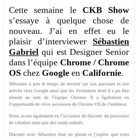
Série:
interview
Cette semaine le
CKB Show
de
s’essaye à quelque chose de
Sébastien
nouveau. J’ai en effet eu le
Gabriel,
plaisir d’interviewer
Designer
Sébastien
dans
Gabriel
qui est Designer Senior
l’équipe
dans l’équipe
Chrome / Chrome
ChromeOS
OS
chez
Google
en
Californie
.
Sébastien a pris le temps de revenir sur son parcours et son
arrivée chez Google ainsi que les évolutions dont il a pu être
témoin au sein de l’équipe Chrome. Il a également eu
l’opportunité de vivre ascension de Chrome OS de l’intérieur.
Nous avons également eu l’occasion de discuter du processus
de création ainsi que des outils utilisés.
Discuter avec Sébastien était un plaisir et j’espère que vous