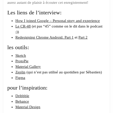
aurez autant de plaisir à écouter cet enregistrement!
Les liens de l’interview:
How I joined Google – Personal story and experience
Le CR-48
(et pas “45” comme on le dit dans le podcast
;))
Redesigning Chrome Android. Part 1
et
Part 2
les outils:
Sketch
ProtoPie
Material Gallery
Zeplin
(qui n’est pas utilisé au quotidien par Sébastien)
Figma
pour l’inspiration:
Dribbble
Behance
Material Design