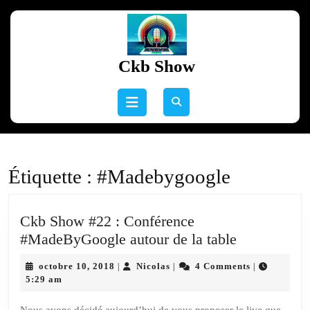
Skip
to
content
Skip
Ckb Show
to
content
Open
Button
Étiquette :
#Madebygoogle
Ckb Show #22 : Conférence
Ckb
#MadeByGoogle autour de la table
Show
octobre
Nicolas
octobre 10, 2018
Nicolas
4 Comments
|
|
|
#22
10,
5:29 am
:
2018