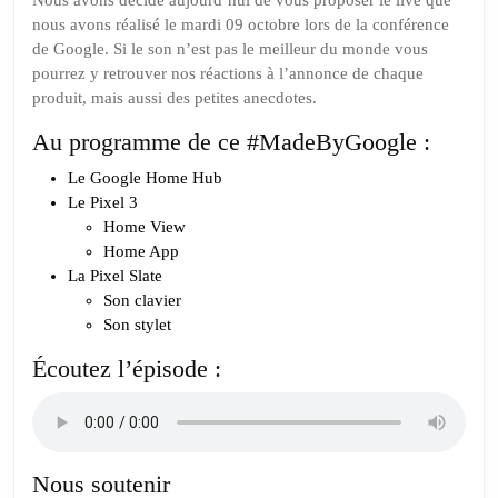
Conférence
Nous avons décidé aujourd’hui de vous proposer le live que
nous avons réalisé le mardi 09 octobre lors de la conférence
#MadeByGo
de Google. Si le son n’est pas le meilleur du monde vous
autour
pourrez y retrouver nos réactions à l’annonce de chaque
de
produit, mais aussi des petites anecdotes.
la
Au programme de ce #MadeByGoogle :
table
Le Google Home Hub
Le Pixel 3
Home View
Home App
La Pixel Slate
Son clavier
Son stylet
Écoutez l’épisode :
Nous soutenir