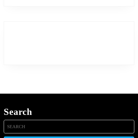
Search
Search
for: