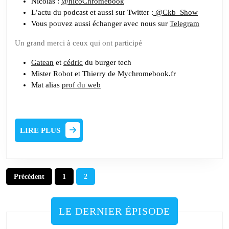
Nicolas :
@nicoChromebook
L’actu du podcast et aussi sur Twitter :
@Ckb_Show
Vous pouvez aussi échanger avec nous sur
Telegram
Un grand merci à ceux qui ont participé
Gatean
et
cédric
du burger tech
Mister Robot et Thierry de Mychromebook.fr
Mat alias
prof du web
LIRE
LIRE PLUS
PLUS
Pagination
Précédent
1
2
des
publications
LE DERNIER ÉPISODE