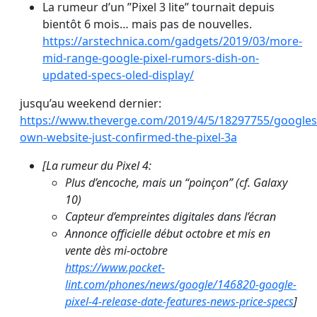
La rumeur d’un ”Pixel 3 lite” tournait depuis
bientôt 6 mois… mais pas de nouvelles.
https://arstechnica.com/gadgets/2019/03/more-
mid-range-google-pixel-rumors-dish-on-
updated-specs-oled-display/
jusqu’au weekend dernier:
https://www.theverge.com/2019/4/5/18297755/googles
own-website-just-confirmed-the-pixel-3a
[La rumeur du Pixel 4:
Plus d’encoche, mais un “poinçon” (cf. Galaxy
10)
Capteur d’empreintes digitales dans l’écran
Annonce officielle début octobre et mis en
vente dès mi-octobre
https://www.pocket-
lint.com/phones/news/google/146820-google-
pixel-4-release-date-features-news-price-specs
]