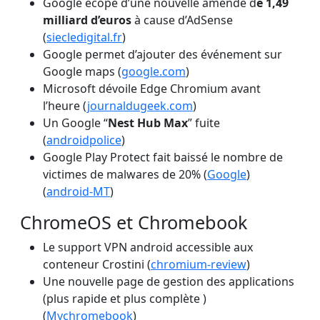
Google écope d’une nouvelle amende d
e 1,49
milliard d’euros
à cause d’AdSense
(
siecledigital.fr
)
Google permet d’ajouter des événement sur
Google maps (
google.com
)
Microsoft dévoile Edge Chromium avant
l’heure (
journaldugeek.com
)
Un Google “
Nest Hub Max
” fuite
(
androidpolice
)
Google Play Protect fait baissé le nombre de
victimes de malwares de 20% (
Google
)
(
android-MT
)
ChromeOS et Chromebook
Le support VPN android accessible aux
conteneur Crostini (
chromium-review
)
Une nouvelle page de gestion des applications
(plus rapide et plus complète )
(
Mychromebook
)