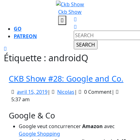
Skip
to
Ckb Show
content
Open
Skip
Button
GO
to
Search
PATREON
content
for:
CLOSE
Étiquette :
androidQ
BUTTON
CKB
CKB Show #28: Google and Co.
Sho
avril
Nicolas
avril 15, 2019
|
Nicolas
|
0 Comment
|
#28:
15,
5:37 am
Goo
2019
Google & Co
and
Co.
Google veut concurrencer
Amazon
avec
Google Shopping