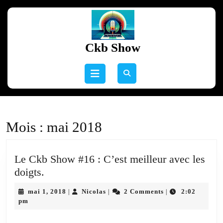
Skip
to
content
Skip
Ckb Show
to
content
Open
Button
Mois :
mai 2018
Le Ckb Show #16 : C’est meilleur avec les
Le
doigts.
Ckb
mai
Nicolas
mai 1, 2018
Nicolas
2 Comments
2:02
|
|
|
Show
1,
pm
#16
2018